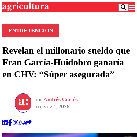
ENTRETENCIÓN
Podcast
Revelan el millonario sueldo que
Frecuencias
Agricultura TV
Fran García-Huidobro ganaría
Deportes
en CHV: “Súper asegurada”
Entretención
Colo Colo
Noticias
Motor
Vida Social
Otros Deportes
Dato Practico
Publicaciones en medios
por
Andrés Cortés
Seleccion Chilena
Economía
Opinión
marzo 27, 2026
Torneo Internacional
Internacional
Programas
Torneo Nacional
Nacional
Comercial
Universidad Católica
Política
Universidad de Chile
Sustentabilidad