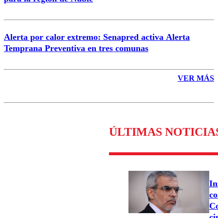
Alerta por calor extremo: Senapred activa Alerta
Temprana Preventiva en tres comunas
VER MÁS
ÚLTIMAS NOTICIA
In
co
Co
ci