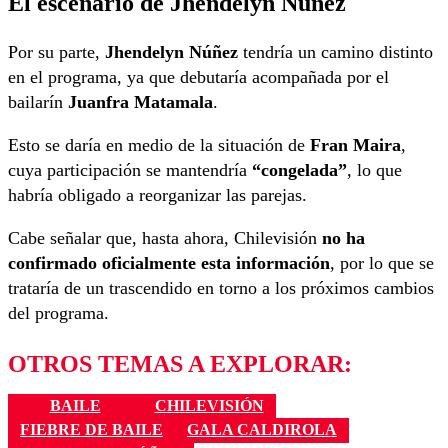
El escenario de Jhendelyn Núñez
Por su parte,
Jhendelyn Núñez
tendría un camino distinto
en el programa, ya que debutaría acompañada por el
bailarín
Juanfra Matamala
.
Esto se daría en medio de la situación de
Fran Maira
,
cuya participación se mantendría
“congelada”
, lo que
habría obligado a reorganizar las parejas.
Cabe señalar que, hasta ahora,
Chilevisión
no ha
confirmado oficialmente esta información
, por lo que se
trataría de un trascendido en torno a los próximos cambios
del programa.
OTROS TEMAS A EXPLORAR:
BAILE
CHILEVISIÓN
FIEBRE DE BAILE
GALA CALDIROLA