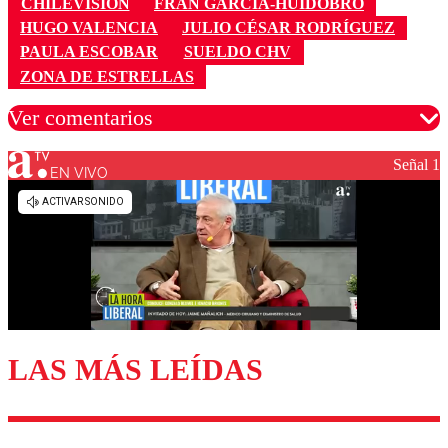
CHILEVISIÓN
FRAN GARCÍA-HUIDOBRO
HUGO VALENCIA
JULIO CÉSAR RODRÍGUEZ
PAULA ESCOBAR
SUELDO CHV
ZONA DE ESTRELLAS
Ver comentarios
Señal 1
EN VIVO
Los comentarios son moderados para garantizar un
diálogo respetuoso.
Nombre
Correo
LAS MÁS LEÍDAS
Enviar comentario