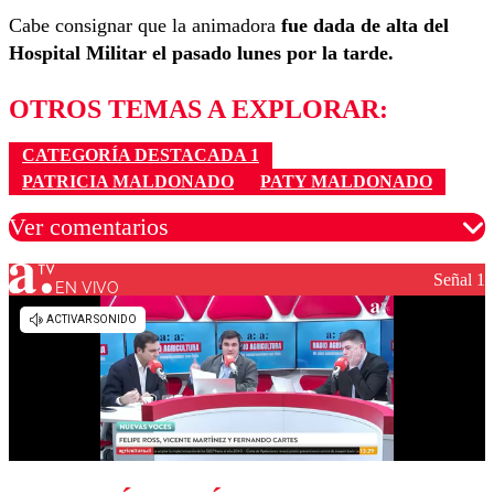
Cabe consignar que la animadora
fue dada de alta del
Hospital Militar el pasado lunes por la tarde.
OTROS TEMAS A EXPLORAR:
CATEGORÍA DESTACADA 1
PATRICIA MALDONADO
PATY MALDONADO
Ver comentarios
Señal 1
EN VIVO
Los comentarios son moderados para garantizar un
diálogo respetuoso.
Nombre
Correo