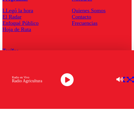
LLegó la hora
Quienes Somos
El Radar
Contacto
Enfoqué Público
Frecuencias
Hoja de Ruta
Tarifas
Comercial
Tarifas Servel Radio
Radio en Vivo
Radio Agricultura
Radio en Vivo
TV en Vivo
Descarga la APP