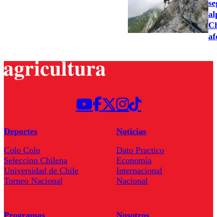
se
al
Ch
af
Deportes
Noticias
Colo Colo
Dato Practico
Seleccion Chilena
Economía
Universidad de Chile
Internacional
Torneo Nacional
Nacional
Programas
Nosotros