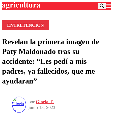
ENTRETENCIÓN
Podcast
Revelan la primera imagen de
Frecuencias
Agricultura TV
Paty Maldonado tras su
Deportes
accidente: “Les pedí a mis
Entretención
Colo Colo
Noticias
padres, ya fallecidos, que me
Motor
Vida Social
Otros Deportes
Dato Practico
ayudaran”
Publicaciones en medios
Seleccion Chilena
Economía
Opinión
Torneo Internacional
Internacional
Programas
Torneo Nacional
Nacional
Comercial
por
Gloria T.
Universidad Católica
Política
junio 13, 2023
Universidad de Chile
Sustentabilidad