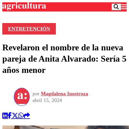
ENTRETENCIÓN
Podcast
Revelaron el nombre de la nueva
Frecuencias
Agricultura TV
pareja de Anita Alvarado: Sería 5
Deportes
años menor
Entretención
Colo Colo
Noticias
Motor
Vida Social
Otros Deportes
Dato Practico
Publicaciones en medios
por
Magdalena Inostroza
Seleccion Chilena
Economía
Opinión
abril 15, 2024
Torneo Internacional
Internacional
Programas
Torneo Nacional
Nacional
Comercial
Universidad Católica
Política
Universidad de Chile
Sustentabilidad