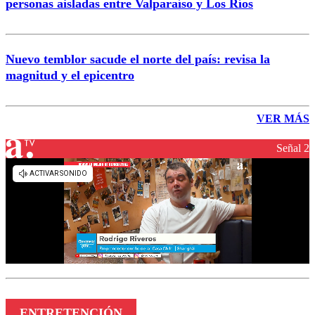
personas aisladas entre Valparaíso y Los Ríos
Nuevo temblor sacude el norte del país: revisa la
magnitud y el epicentro
VER MÁS
Señal 2
ENTRETENCIÓN