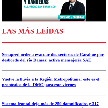
Correo
LAS MÁS LEÍDAS
Enviar comentario
Senapred ordena evacuar dos sectores de Carahue por
desborde del río Damas: activa mensajería SAE
Vuelve la lluvia a la Región Metropolitana: este es el
pronóstico de la DMC para este viernes
Sistema frontal deja más de 250 damnificados y 317