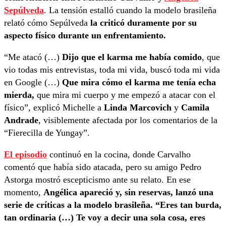
Sepúlveda
. La tensión estalló cuando la modelo brasileña
relató cómo Sepúlveda
la criticó duramente por su
aspecto físico durante un enfrentamiento.
“Me atacó (…)
Dijo que el karma me había comido
, que
vio todas mis entrevistas, toda mi vida, buscó toda mi vida
en Google (…)
Que mira cómo el karma me tenía echa
mierda,
que mira mi cuerpo y me empezó a atacar con el
físico”, explicó Michelle a
Linda Marcovich
y
Camila
Andrade
, visiblemente afectada por los comentarios de la
“Fierecilla de Yungay”.
El episodio
continuó en la cocina, donde Carvalho
comentó que había sido atacada, pero su amigo Pedro
Astorga mostró escepticismo ante su relato. En ese
momento,
Angélica apareció y, sin reservas, lanzó una
serie de críticas a la modelo brasileña. “Eres tan burda,
tan ordinaria (…) Te voy a decir una sola cosa, eres