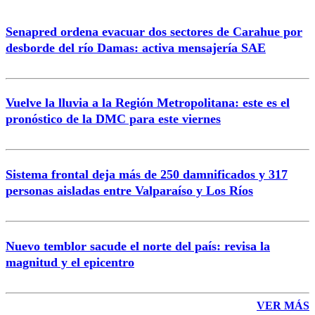
Senapred ordena evacuar dos sectores de Carahue por
Correo
desborde del río Damas: activa mensajería SAE
Vuelve la lluvia a la Región Metropolitana: este es el
pronóstico de la DMC para este viernes
Enviar comentario
Sistema frontal deja más de 250 damnificados y 317
personas aisladas entre Valparaíso y Los Ríos
Nuevo temblor sacude el norte del país: revisa la
magnitud y el epicentro
VER MÁS