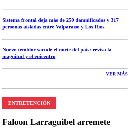
Sistema frontal deja más de 250 damnificados y 317
personas aisladas entre Valparaíso y Los Ríos
Nuevo temblor sacude el norte del país: revisa la
magnitud y el epicentro
VER MÁS
ENTRETENCIÓN
Faloon Larraguibel arremete