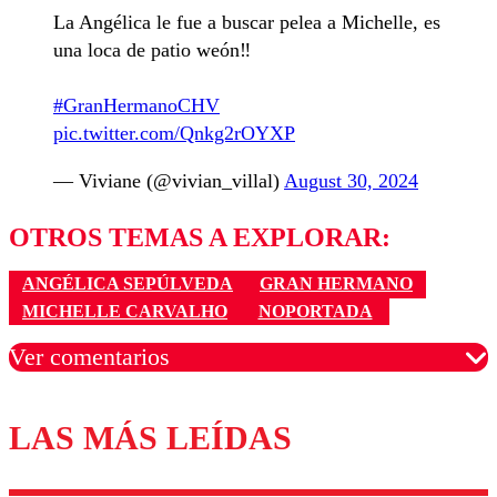
La Angélica le fue a buscar pelea a Michelle, es
una loca de patio weón‼️
#GranHermanoCHV
pic.twitter.com/Qnkg2rOYXP
— Viviane (@vivian_villal)
August 30, 2024
OTROS TEMAS A EXPLORAR:
ANGÉLICA SEPÚLVEDA
GRAN HERMANO
MICHELLE CARVALHO
NOPORTADA
Ver comentarios
LAS MÁS LEÍDAS
Los comentarios son moderados para garantizar un
diálogo respetuoso.
Nombre