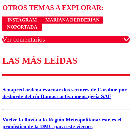
OTROS TEMAS A EXPLORAR:
INSTAGRAM
MARIANA DERDERIAN
NOPORTADA
Ver comentarios
LAS MÁS LEÍDAS
Los comentarios son moderados para garantizar un
diálogo respetuoso.
Nombre
Senapred ordena evacuar dos sectores de Carahue por
Correo
desborde del río Damas: activa mensajería SAE
Vuelve la lluvia a la Región Metropolitana: este es el
pronóstico de la DMC para este viernes
Enviar comentario