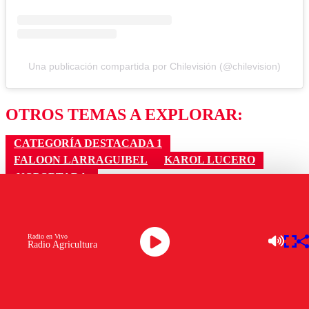
Una publicación compartida por Chilevisión (@chilevision)
OTROS TEMAS A EXPLORAR:
CATEGORÍA DESTACADA 1
FALOON LARRAGUIBEL
KAROL LUCERO
NOPORTADA
Ver comentarios
Radio en Vivo
Radio Agricultura
LAS MÁS LEÍDAS
Los comentarios son moderados para garantizar un
diálogo respetuoso.
Nombre