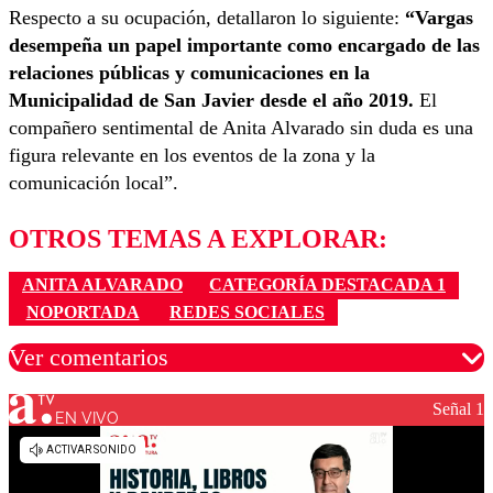
Respecto a su ocupación, detallaron lo siguiente:
“Vargas
desempeña un papel importante como encargado de las
relaciones públicas y comunicaciones en la
Municipalidad de San Javier desde el año 2019.
El
compañero sentimental de Anita Alvarado sin duda es una
figura relevante en los eventos de la zona y la
comunicación local”.
OTROS TEMAS A EXPLORAR:
ANITA ALVARADO
CATEGORÍA DESTACADA 1
NOPORTADA
REDES SOCIALES
Ver comentarios
Señal 1
EN VIVO
Los comentarios son moderados para garantizar un
diálogo respetuoso.
Nombre