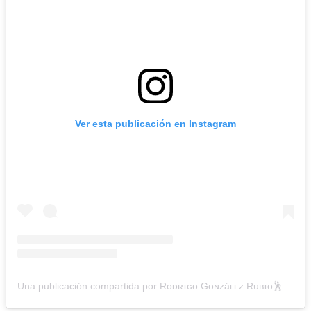
Ver esta publicación en Instagram
Una publicación compartida por Rᴏᴅʀɪɢᴏ Gᴏɴᴢáʟᴇᴢ Rᴜʙɪᴏ🕺 (@gonzalezcomediante)