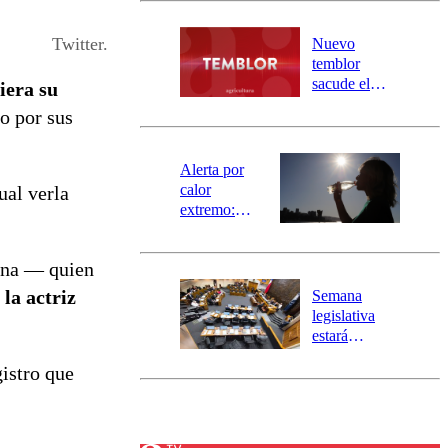
desborde del
río Damas:
Twitter.
Nuevo
activa
temblor
mensajería
sacude el
iera su
SAE
norte del país:
o por sus
revisa la
magnitud y el
epicentro
Alerta por
calor
ual verla
extremo:
Senapred
activa Alerta
lina — quien
Temprana
Preventiva en
la actriz
Semana
tres comunas
legislativa
estará
marcada por
istro que
el fin de la
tramitación
del proyecto
de