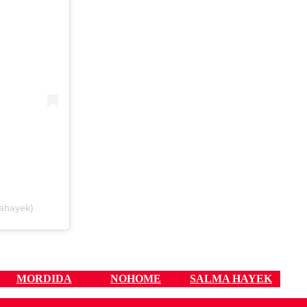
mahayek)
MORDIDA
NOHOME
SALMA HAYEK