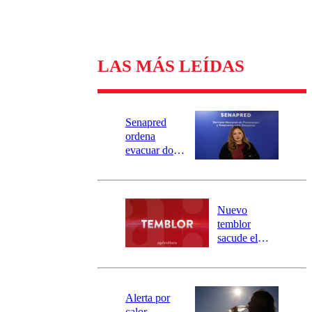
LAS MÁS LEÍDAS
Senapred
ordena
evacuar dos
sectores de
Carahue por
desborde del
río Damas:
Nuevo
activa
temblor
mensajería
sacude el
SAE
norte del país:
revisa la
magnitud y el
epicentro
Alerta por
calor