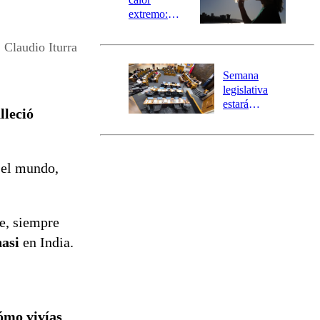
extremo:
Senapred
activa Alerta
Claudio Iturra
Temprana
Preventiva en
Semana
tres comunas
legislativa
estará
lleció
marcada por
el fin de la
tramitación
del proyecto
ó el mundo,
de
reconstrucción
te, siempre
asi
en India.
ómo vivías