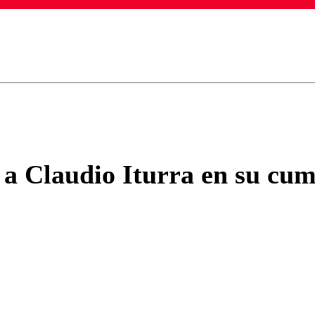
ados para garantizar un diálogo respetuoso.
Correo
Enviar c
 a Claudio Iturra en su cum