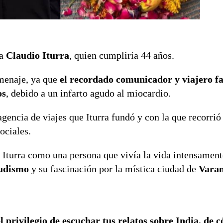
ra
Claudio Iturra
, quien cumpliría 44 años.
omenaje, ya que
el recordado comunicador y viajero fa
os
, debido a un infarto agudo al miocardio.
 agencia de viajes que Iturra fundó y con la que recorri
ociales.
 Iturra como una persona que vivía la vida intensamen
budismo
y su fascinación por la mística ciudad de
Varan
privilegio de escuchar tus relatos sobre India, de c