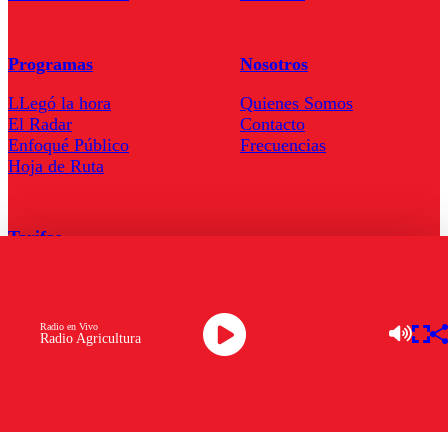
Programas
Nosotros
LLegó la hora
Quienes Somos
El Radar
Contacto
Enfoqué Público
Frecuencias
Hoja de Ruta
Tarifas
Comercial
Tarifas Servel Radio
Radio en Vivo
Radio Agricultura
Radio en Vivo
TV en Vivo
Descarga la APP