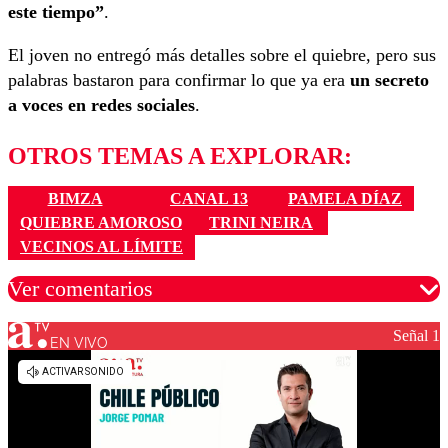
este tiempo”
.
El joven no entregó más detalles sobre el quiebre, pero sus
palabras bastaron para confirmar lo que ya era
un secreto
a voces en redes sociales
.
OTROS TEMAS A EXPLORAR:
BIMZA
CANAL 13
PAMELA DÍAZ
QUIEBRE AMOROSO
TRINI NEIRA
VECINOS AL LÍMITE
Ver comentarios
Señal 1
EN VIVO
Los comentarios son moderados para garantizar un
diálogo respetuoso.
Nombre