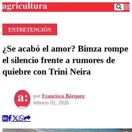
ENTRETENCIÓN
Podcast
¿Se acabó el amor? Bimza rompe
Frecuencias
Agricultura TV
el silencio frente a rumores de
Deportes
quiebre con Trini Neira
Entretención
Colo Colo
Noticias
Motor
Vida Social
Otros Deportes
Dato Practico
Publicaciones en medios
por
Francisca Bórquez
Seleccion Chilena
Economía
Opinión
febrero 02, 2026
Torneo Internacional
Internacional
Programas
Torneo Nacional
Nacional
Comercial
Universidad Católica
Política
Universidad de Chile
Sustentabilidad