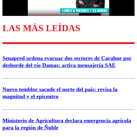
Correo
LAS MÁS LEÍDAS
Enviar comentario
Senapred ordena evacuar dos sectores de Carahue por
desborde del río Damas: activa mensajería SAE
Nuevo temblor sacude el norte del país: revisa la
magnitud y el epicentro
Ministerio de Agricultura declara emergencia agrícola
para la región de Ñuble