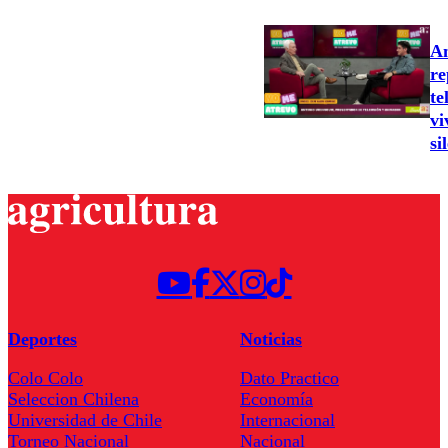
An
re
te
vi
si
Deportes
Noticias
Colo Colo
Dato Practico
Seleccion Chilena
Economía
Universidad de Chile
Internacional
Torneo Nacional
Nacional