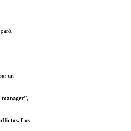
sparó.
ber un
mo manager”
,
flictos. Los