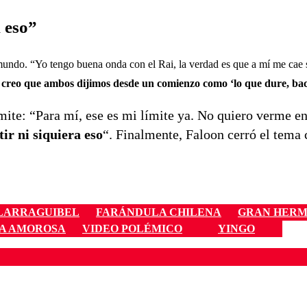
 eso”
undo. “Yo tengo buena onda con el Rai, la verdad es que a mí me cae 
 creo que ambos dijimos desde un comienzo como ‘lo que dure, ba
mite: “Para mí, ese es mi límite ya. No quiero verme en
ir ni siquiera eso
“. Finalmente, Faloon cerró el tema
LARRAGUIBEL
FARÁNDULA CHILENA
GRAN HER
A AMOROSA
VIDEO POLÉMICO
YINGO
ados para garantizar un diálogo respetuoso.