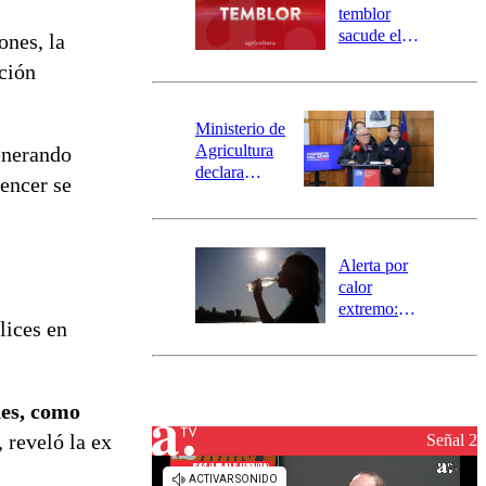
activa
temblor
mensajería
sacude el
ones, la
SAE
norte del país:
ción
revisa la
magnitud y el
epicentro
Ministerio de
Agricultura
enerando
declara
uencer se
emergencia
agrícola para
la región de
Ñuble
Alerta por
calor
extremo:
ices en
Senapred
activa Alerta
Temprana
Preventiva en
nes, como
tres comunas
, reveló la ex
Señal 2