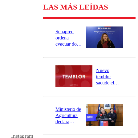
LAS MÁS LEÍDAS
Senapred
ordena
evacuar dos
sectores de
Carahue por
desborde del
río Damas:
Nuevo
activa
temblor
mensajería
sacude el
SAE
norte del país:
revisa la
magnitud y el
epicentro
Ministerio de
Agricultura
declara
emergencia
agrícola para
Instagram