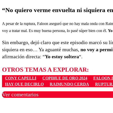
“No quiero verme envuelta ni siquiera en
A pesar de la ruptura, Faloon aseguró que no hay mala onda con Raim
voy a tratar mal. Es muy buena persona, lo pasé súper bien con él.
Yo
Sin embargo, dejó claro que este episodio marcó su lí
siquiera en eso… Ya aguanté muchas,
no voy a permit
afirmación directa: “
Yo estoy soltera
“.
OTROS TEMAS A EXPLORAR:
CONY CAPELLI
COPIHUE DE ORO 2024
FALOON 
HAY QUE DECIRLO
RAIMUNDO CERDA
RUPTUR
Ver comentarios
Los comentarios son moder