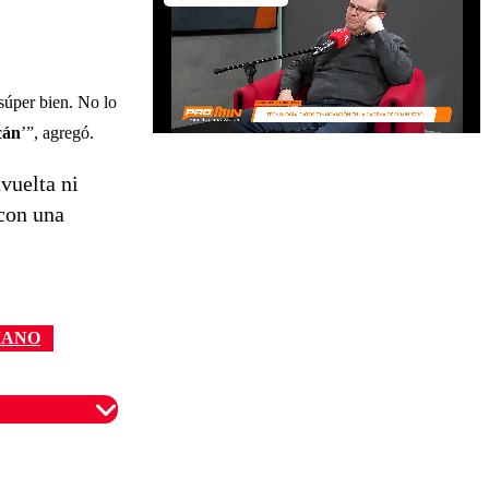
súper bien. No lo
cán
’”, agregó.
vuelta ni
 con una
MANO