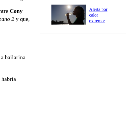
la región de
Ñuble
Alerta por
entre
Cony
calor
mano 2
y que,
extremo:
Senapred
activa Alerta
Temprana
Preventiva en
tres comunas
la bailarina
e habría