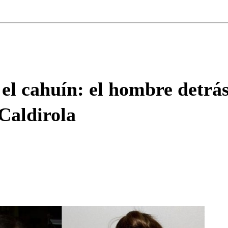
Correo
Enviar c
el cahuín: el hombre detrá
Caldirola