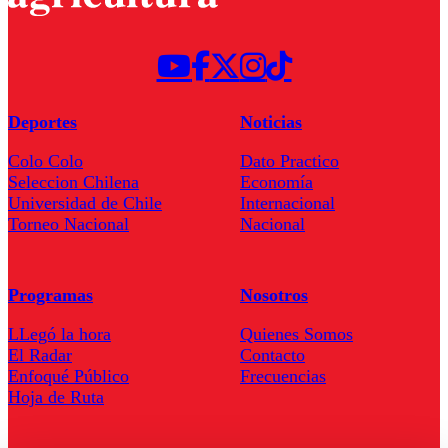
Deportes
Noticias
Colo Colo
Dato Practico
Seleccion Chilena
Economía
Universidad de Chile
Internacional
Torneo Nacional
Nacional
Programas
Nosotros
LLegó la hora
Quienes Somos
El Radar
Contacto
Enfoqué Público
Frecuencias
Hoja de Ruta