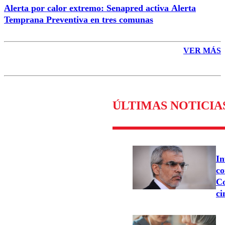
Alerta por calor extremo: Senapred activa Alerta
Temprana Preventiva en tres comunas
VER MÁS
ÚLTIMAS NOTICIA
In
co
Co
ci