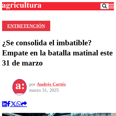
ENTRETENCIÓN
Podcast
¿Se consolida el imbatible?
Frecuencias
Agricultura TV
Empate en la batalla matinal este
Deportes
31 de marzo
Entretención
Colo Colo
Noticias
Motor
Vida Social
Otros Deportes
Dato Practico
Publicaciones en medios
por
Andrés Cortés
Seleccion Chilena
Economía
Opinión
marzo 31, 2025
Torneo Internacional
Internacional
Programas
Torneo Nacional
Nacional
Comercial
Universidad Católica
Política
Universidad de Chile
Sustentabilidad