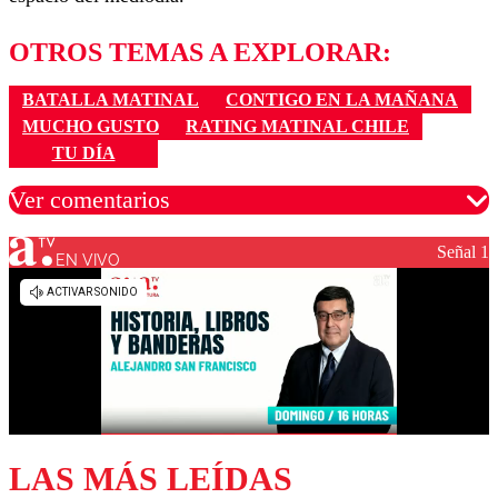
OTROS TEMAS A EXPLORAR:
BATALLA MATINAL
CONTIGO EN LA MAÑANA
MUCHO GUSTO
RATING MATINAL CHILE
TU DÍA
Ver comentarios
Señal 1
EN VIVO
Los comentarios son moderados para garantizar un
diálogo respetuoso.
Nombre
Correo
LAS MÁS LEÍDAS