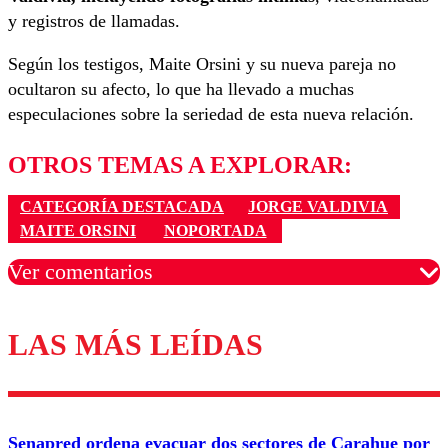
y registros de llamadas.
Según los testigos, Maite Orsini y su nueva pareja no
ocultaron su afecto, lo que ha llevado a muchas
especulaciones sobre la seriedad de esta nueva relación.
OTROS TEMAS A EXPLORAR:
CATEGORÍA DESTACADA
JORGE VALDIVIA
MAITE ORSINI
NOPORTADA
Ver comentarios
LAS MÁS LEÍDAS
Los comentarios son moderados para garantizar un
diálogo respetuoso.
Nombre
Senapred ordena evacuar dos sectores de Carahue por