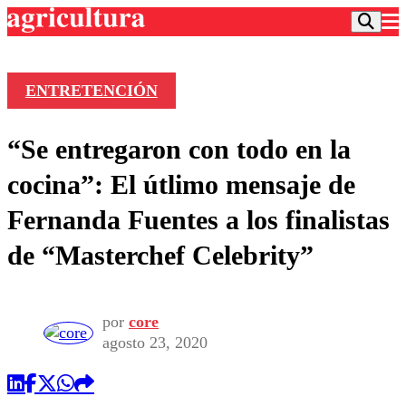
ENTRETENCIÓN
Podcast
“Se entregaron con todo en la
Frecuencias
Agricultura TV
cocina”: El útlimo mensaje de
Deportes
Fernanda Fuentes a los finalistas
Entretención
Colo Colo
Noticias
de “Masterchef Celebrity”
Motor
Vida Social
Otros Deportes
Dato Practico
Publicaciones en medios
Seleccion Chilena
Economía
Opinión
Torneo Internacional
Internacional
por
core
Programas
agosto 23, 2020
Torneo Nacional
Nacional
Comercial
Universidad Católica
Política
Universidad de Chile
Sustentabilidad