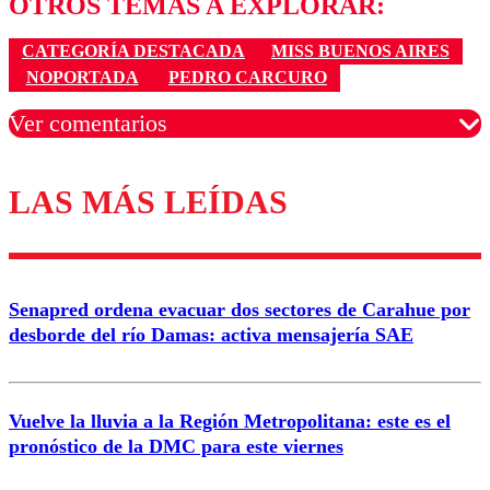
OTROS TEMAS A EXPLORAR:
CATEGORÍA DESTACADA
MISS BUENOS AIRES
NOPORTADA
PEDRO CARCURO
Ver comentarios
LAS MÁS LEÍDAS
Los comentarios son moderados para garantizar un
diálogo respetuoso.
Nombre
Senapred ordena evacuar dos sectores de Carahue por
Correo
desborde del río Damas: activa mensajería SAE
Vuelve la lluvia a la Región Metropolitana: este es el
pronóstico de la DMC para este viernes
Enviar comentario