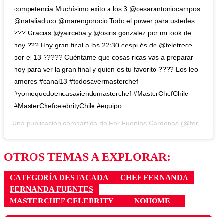
competencia Muchísimo éxito a los 3 @cesarantoniocampos
@nataliaduco @marengorocio Todo el power para ustedes.
??? Gracias @yairceba y @osiris.gonzalez por mi look de
hoy ??? Hoy gran final a las 22:30 después de @teletrece
por el 13 ????? Cuéntame que cosas ricas vas a preparar
hoy para ver la gran final y quien es tu favorito ???? Los leo
amores #canal13 #todosavermasterchef
#yomequedoencasaviendomasterchef #MasterChefChile
#MasterChefcelebrityChile #equipo
Una publicación compartida de
Fer Fuentes Cárdenas
(@ferfuentescardenas) el
OTROS TEMAS A EXPLORAR:
CATEGORÍA DESTACADA
CHEF FERNANDA
FERNANDA FUENTES
MASTERCHEF CELEBRITY
NOHOME