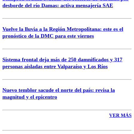
Correo
desborde del río Damas: activa mensajería SAE
Vuelve la lluvia a la Región Metropolitana: este es el
pronóstico de la DMC para este viernes
Enviar comentario
Sistema frontal deja más de 250 damnificados y 317
personas aisladas entre Valparaíso y Los Ríos
Nuevo temblor sacude el norte del país: revisa la
magnitud y el epicentro
VER MÁS