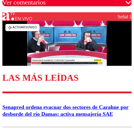
Ver comentarios
Señal 1
EN VIVO
Los comentarios son moderados para garantizar un
diálogo respetuoso.
Nombre
Correo
LAS MÁS LEÍDAS
Enviar comentario
Senapred ordena evacuar dos sectores de Carahue por
desborde del río Damas: activa mensajería SAE