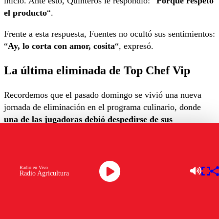
inicio. Ante esto, Quinteros le respondió: “
Porque respeto
el producto
“.
Frente a esta respuesta, Fuentes no ocultó sus sentimientos:
“
Ay, lo corta con amor, cosita
“, expresó.
La última eliminada de Top Chef Vip
Recordemos que el pasado domingo se vivió una nueva
jornada de eliminación en el programa culinario, donde
una de las jugadoras debió despedirse de sus
compañeros para siempre
, tras haber llegado cerca de la
final.
Belén
Mora y Berta Lasala debieron enfrentarse en un
Radio en Vivo
Radio Agricultura
duelo
, donde quien perdiera sería eliminada del programa.
Tras realizar una preparación de codorniz y hojas,
finalmente fue Belén Mora quien conquistó a los