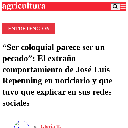
ENTRETENCIÓN
Podcast
“Ser coloquial parece ser un
Frecuencias
Agricultura TV
pecado”: El extraño
Deportes
comportamiento de José Luis
Entretención
Colo Colo
Noticias
Repenning en noticiario y que
Motor
Vida Social
Otros Deportes
Dato Practico
tuvo que explicar en sus redes
Publicaciones en medios
Seleccion Chilena
Economía
Opinión
sociales
Torneo Internacional
Internacional
Programas
Torneo Nacional
Nacional
Comercial
Universidad Católica
Política
Universidad de Chile
Sustentabilidad
por
Gloria T.