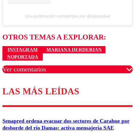
Una publicación compartida por @elisazulue
OTROS TEMAS A EXPLORAR:
INSTAGRAM
MARIANA DERDERIAN
NOPORTADA
Ver comentarios
LAS MÁS LEÍDAS
Los comentarios son moderados para garantizar un
diálogo respetuoso.
Nombre
Senapred ordena evacuar dos sectores de Carahue por
Correo
desborde del río Damas: activa mensajería SAE