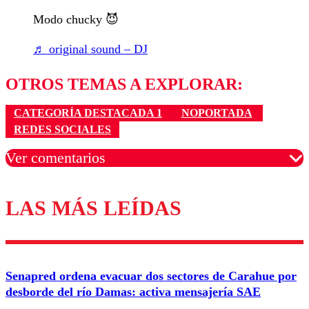
Modo chucky 😈
♬ original sound – DJ
OTROS TEMAS A EXPLORAR:
CATEGORÍA DESTACADA 1
NOPORTADA
REDES SOCIALES
Ver comentarios
LAS MÁS LEÍDAS
Los comentarios son moderados para garantizar un
diálogo respetuoso.
Nombre
Senapred ordena evacuar dos sectores de Carahue por
Correo
desborde del río Damas: activa mensajería SAE