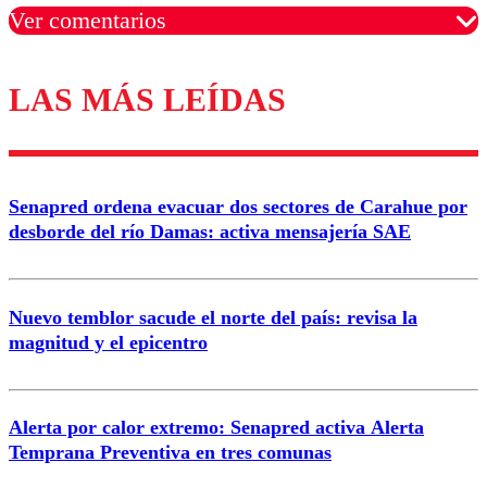
Ver comentarios
LAS MÁS LEÍDAS
Los comentarios son moderados para garantizar un
diálogo respetuoso.
Nombre
Senapred ordena evacuar dos sectores de Carahue por
Correo
desborde del río Damas: activa mensajería SAE
Nuevo temblor sacude el norte del país: revisa la
magnitud y el epicentro
Enviar comentario
Alerta por calor extremo: Senapred activa Alerta
Temprana Preventiva en tres comunas