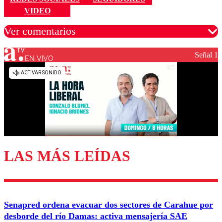
VIDEO
Ver comentarios
Señal 1
EN VIVO
Los comentarios son moderados para garantizar un
diálogo respetuoso.
Nombre
Correo
LAS MÁS LEÍDAS
Enviar comentario
Senapred ordena evacuar dos sectores de Carahue por
desborde del río Damas: activa mensajería SAE