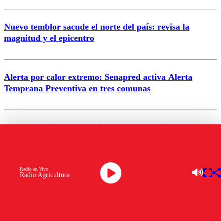
Nuevo temblor sacude el norte del país: revisa la
magnitud y el epicentro
Enviar comentario
Alerta por calor extremo: Senapred activa Alerta
Temprana Preventiva en tres comunas
Semana legislativa estará marcada por el fin de la
tramitación del proyecto de reconstrucción
VER MÁS
Radio en Vivo
Radio Agricultura
ENTRETENCIÓN