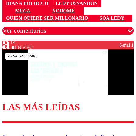
DIANA BOLOCCO
LEDY OSSANDÓN
MEGA
NOHOME
QUIEN QUIERE SER MILLONARIO
SOA LEDY
Ver comentarios
Señal 1
EN VIVO
Los comentarios son moderados para garantizar un
diálogo respetuoso.
Nombre
Correo
LAS MÁS LEÍDAS
Enviar comentario