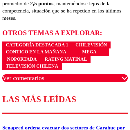
promedio de
2,5 puntos
, manteniéndose lejos de la
competencia, situación que se ha repetido en los últimos
meses.
OTROS TEMAS A EXPLORAR:
CATEGORÍA DESTACADA 1
CHILEVISIÓN
CONTIGO EN LA MAÑANA
MEGA
NOPORTADA
RATING MATINAL
TELEVISIÓN CHILENA
Ver comentarios
LAS MÁS LEÍDAS
Los comentarios son moderados para garantizar un
diálogo respetuoso.
Nombre
Senapred ordena evacuar dos sectores de Carahue por
Correo