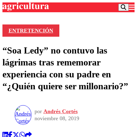
ENTRETENCIÓN
Podcast
“Soa Ledy” no contuvo las
Frecuencias
Agricultura TV
lágrimas tras rememorar
Deportes
experiencia con su padre en
Entretención
Colo Colo
Noticias
“¿Quién quiere ser millonario?”
Motor
Vida Social
Otros Deportes
Dato Practico
Publicaciones en medios
Seleccion Chilena
Economía
Opinión
Torneo Internacional
Internacional
por
Andrés Cortés
Programas
Torneo Nacional
Nacional
noviembre 08, 2019
Comercial
Universidad Católica
Política
Universidad de Chile
Sustentabilidad