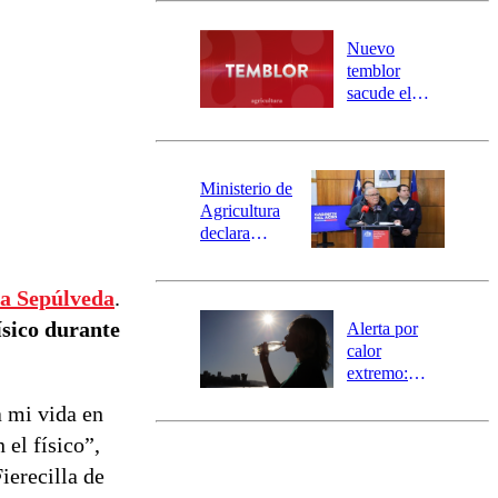
desborde del
río Damas:
Nuevo
activa
temblor
mensajería
sacude el
SAE
norte del país:
revisa la
magnitud y el
epicentro
Ministerio de
Agricultura
declara
emergencia
agrícola para
ca Sepúlveda
.
la región de
Ñuble
ísico durante
Alerta por
calor
extremo:
Senapred
a mi vida en
activa Alerta
Temprana
el físico”,
Preventiva en
ierecilla de
tres comunas