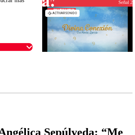
lucrar más
Señal 2
omentario
 Angélica Sepúlveda: “Me