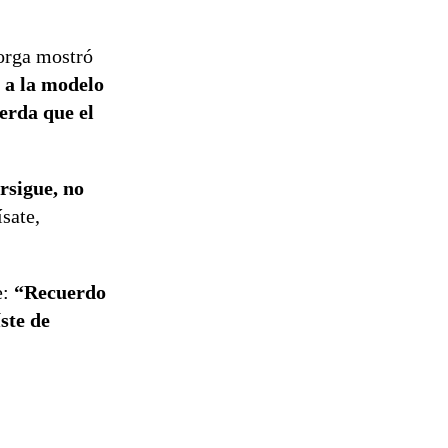
orga mostró
s a la modelo
uerda que el
rsigue, no
sate,
e:
“Recuerdo
ste de