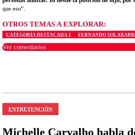
personas adultas. Yo desde la posición de hijo, por 
que eso”.
OTROS TEMAS A EXPLORAR:
CATEGORÍA DESTACADA 1
FERNANDO SOLABARR
Ver comentarios
Los comentarios son moder
Nombre
ENTRETENCIÓN
Michelle Carvalho habla d