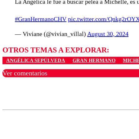
La Angélica le fue a buscar pelea a Michelle, es 
#GranHermanoCHV
pic.twitter.com/Qnkg2rOY
— Viviane (@vivian_villal)
August 30, 2024
OTROS TEMAS A EXPLORAR:
ANGÉLICA SEPÚLVEDA
GRAN HERMANO
MICH
Ver comentarios
Los comentarios son moder
Nombre