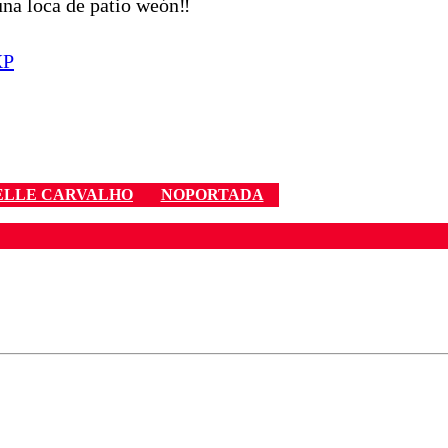
una loca de patio weón‼️
XP
ELLE CARVALHO
NOPORTADA
ados para garantizar un diálogo respetuoso.
Correo