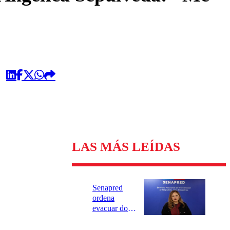
LAS MÁS LEÍDAS
Senapred
ordena
evacuar dos
sectores de
Carahue por