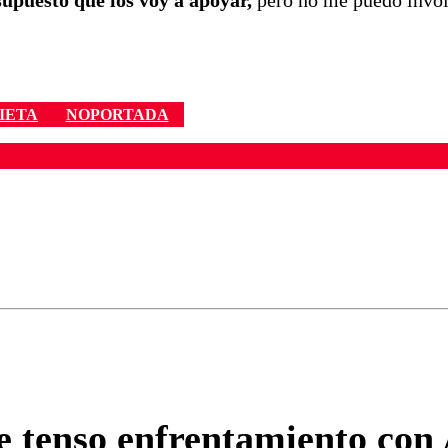
supuesto que los voy a apoyar,
pero no me puedo invo
IETA
NOPORTADA
ados para garantizar un diálogo respetuoso.
Correo
Enviar c
e tenso enfrentamiento con