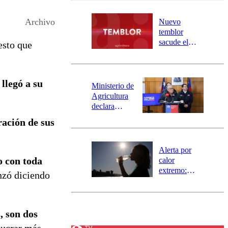
desborde del
río Damas:
Archivo
Nuevo
activa
temblor
mensajería
sacude el
esto que
SAE
norte del país:
revisa la
magnitud y el
llegó a su
epicentro
Ministerio de
Agricultura
declara
emergencia
ración de sus
agrícola para
la región de
Ñuble
Alerta por
o con toda
calor
extremo:
nzó diciendo
Senapred
activa Alerta
Temprana
Preventiva en
, son dos
tres comunas