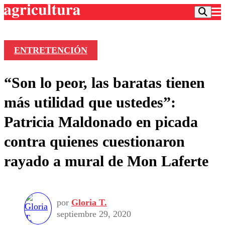
ENTRETENCIÓN
Podcast
“Son lo peor, las baratas tienen
Frecuencias
Agricultura TV
más utilidad que ustedes”:
Deportes
Patricia Maldonado en picada
Entretención
Colo Colo
Noticias
contra quienes cuestionaron
Motor
Vida Social
Otros Deportes
Dato Practico
rayado a mural de Mon Laferte
Publicaciones en medios
Seleccion Chilena
Economía
Opinión
Torneo Internacional
Internacional
Programas
Torneo Nacional
Nacional
Comercial
por
Gloria T.
Universidad Católica
Política
septiembre 29, 2020
Universidad de Chile
Sustentabilidad