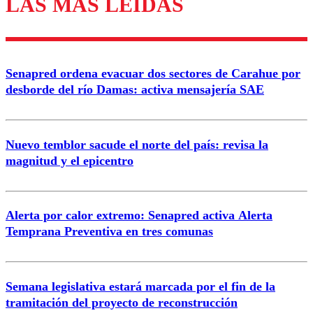
LAS MÁS LEÍDAS
Los comentarios son moderados para garantizar un
diálogo respetuoso.
Nombre
Senapred ordena evacuar dos sectores de Carahue por
Correo
desborde del río Damas: activa mensajería SAE
Nuevo temblor sacude el norte del país: revisa la
magnitud y el epicentro
Enviar comentario
Alerta por calor extremo: Senapred activa Alerta
Temprana Preventiva en tres comunas
Semana legislativa estará marcada por el fin de la
tramitación del proyecto de reconstrucción