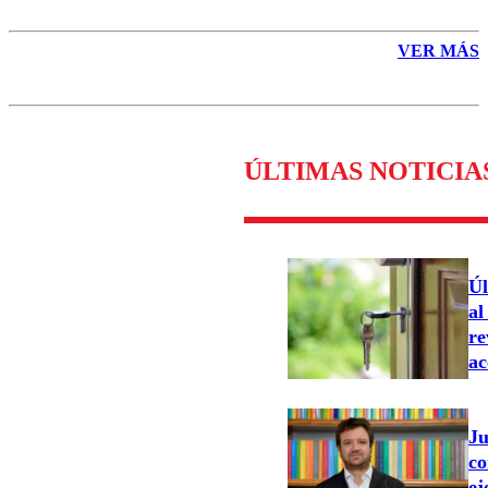
VER MÁS
ÚLTIMAS NOTICIA
Úl
al
re
ac
Ju
co
ej