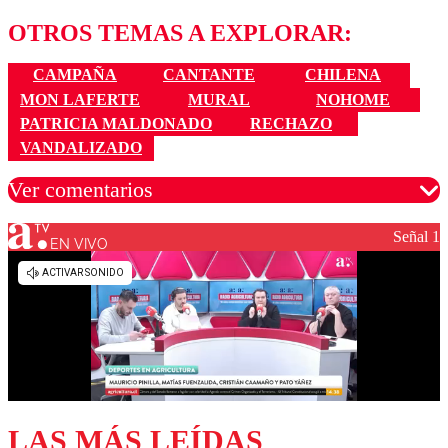
OTROS TEMAS A EXPLORAR:
CAMPAÑA
CANTANTE
CHILENA
MON LAFERTE
MURAL
NOHOME
PATRICIA MALDONADO
RECHAZO
VANDALIZADO
Ver comentarios
Señal 1
EN VIVO
Los comentarios son moderados para garantizar un
diálogo respetuoso.
Nombre
Correo
LAS MÁS LEÍDAS