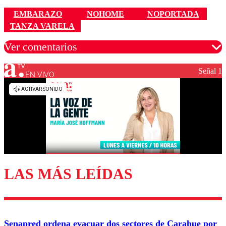
EMBARAZO
NOHOME
NOPORTADA
TANZA VARELA
Ver comentarios
Señal 1
EN VIVO
Los comentarios son moderados para garantizar un
diálogo respetuoso.
Nombre
Correo
LAS MÁS LEÍDAS
Enviar comentario
Senapred ordena evacuar dos sectores de Carahue por