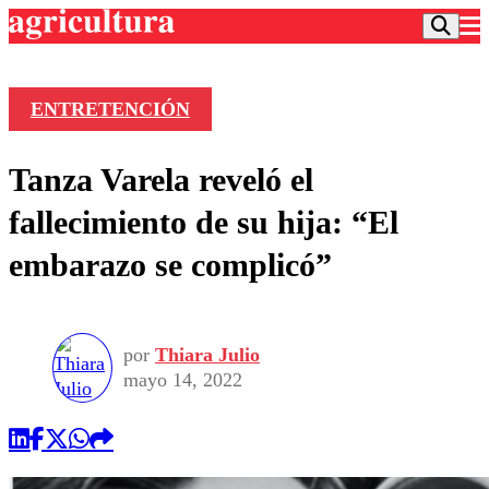
ENTRETENCIÓN
Podcast
Tanza Varela reveló el
Frecuencias
Agricultura TV
fallecimiento de su hija: “El
Deportes
embarazo se complicó”
Entretención
Colo Colo
Noticias
Motor
Vida Social
Otros Deportes
Dato Practico
Publicaciones en medios
por
Thiara Julio
Seleccion Chilena
Economía
Opinión
mayo 14, 2022
Torneo Internacional
Internacional
Programas
Torneo Nacional
Nacional
Comercial
Universidad Católica
Política
Universidad de Chile
Sustentabilidad