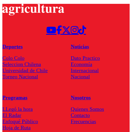
Deportes
Noticias
Colo Colo
Dato Practico
Seleccion Chilena
Economía
Universidad de Chile
Internacional
Torneo Nacional
Nacional
Programas
Nosotros
LLegó la hora
Quienes Somos
El Radar
Contacto
Enfoqué Público
Frecuencias
Hoja de Ruta