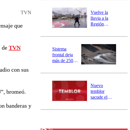
desborde del
río Damas:
TVN
Vuelve la
activa
lluvia a la
mensajería
Región
ensaje que
SAE
Metropolitana:
este es el
pronóstico de
”
de
TVN
la DMC para
Sistema
este viernes
frontal deja
más de 250
damnificados
tadio con sus
y 317
personas
aisladas entre
Nuevo
Valparaíso y
U”, bromeó.
temblor
Los Ríos
sacude el
norte del país:
on banderas y
revisa la
magnitud y el
epicentro