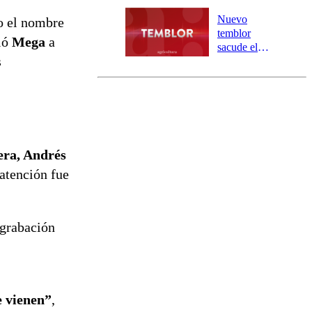
personas
aisladas entre
Nuevo
o el nombre
Valparaíso y
temblor
ció
Mega
a
Los Ríos
sacude el
s
norte del país:
revisa la
magnitud y el
epicentro
ra, Andrés
 atención fue
 grabación
e vienen”
,