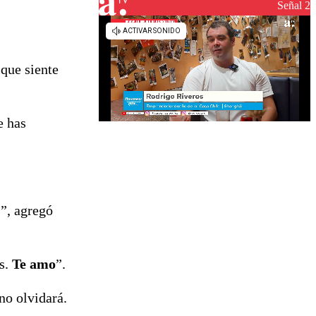
Señal 2
 que siente
e has
s”, agregó
es.
Te amo
”.
no olvidará.