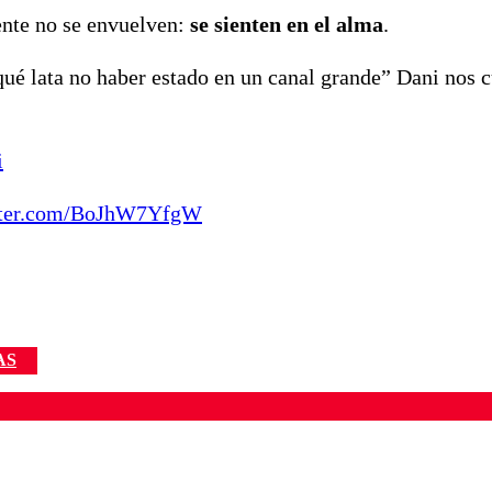
ente no se envuelven:
se sienten en el alma
.
ué lata no haber estado en un canal grande” Dani nos c
i
itter.com/BoJhW7YfgW
AS
ados para garantizar un diálogo respetuoso.