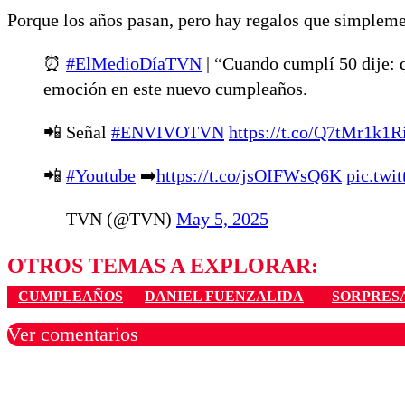
Porque los años pasan, pero hay regalos que simplem
⏰
#ElMedioDíaTVN
| “Cuando cumplí 50 dije: q
emoción en este nuevo cumpleaños.
📲 Señal
#ENVIVOTVN
https://t.co/Q7tMr1k1R
📲
#Youtube
➡️
https://t.co/jsOIFWsQ6K
pic.tw
— TVN (@TVN)
May 5, 2025
OTROS TEMAS A EXPLORAR:
CUMPLEAÑOS
DANIEL FUENZALIDA
SORPRES
Ver comentarios
Los comentarios son moder