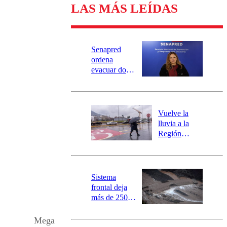
LAS MÁS LEÍDAS
Senapred
ordena
evacuar dos
sectores de
Carahue por
desborde del
río Damas:
Vuelve la
activa
lluvia a la
mensajería
Región
SAE
Metropolitana:
este es el
pronóstico de
la DMC para
Sistema
este viernes
frontal deja
más de 250
damnificados
y 317
Mega