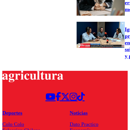
er
m
Ig
pr
en
so
y 
Deportes
Noticias
Colo Colo
Dato Practico