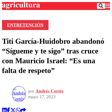
ENTRETENCIÓN
Podcast
Titi García-Huidobro abandonó
Frecuencias
Agricultura TV
“Sígueme y te sigo” tras cruce
Deportes
con Mauricio Israel: “Es una
Entretención
Colo Colo
Noticias
falta de respeto”
Motor
Vida Social
Otros Deportes
Dato Practico
Publicaciones en medios
Seleccion Chilena
Economía
Opinión
Torneo Internacional
Internacional
por
Andrés Cortés
Programas
Torneo Nacional
Nacional
mayo 17, 2023
Comercial
Universidad Católica
Política
Universidad de Chile
Sustentabilidad