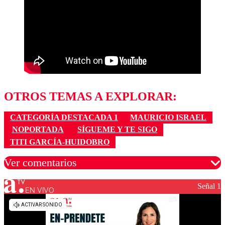
OTROS TEMAS A EXPLORAR:
CATEGORÍA DESTACADA 1
MAURICIO ISRAEL
NOPORTADA
SÍGUEME Y TE SIGO
TITI GARCÍA-HUIDOBRO
Ver comentarios
Señal 1
EN VIVO
Los comentarios son moderados para garantizar un
diálogo respetuoso.
Nombre