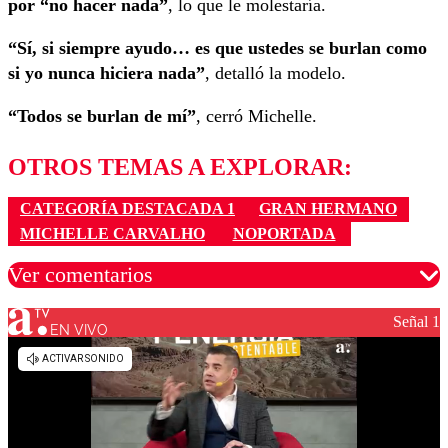
por “no hacer nada”
, lo que le molestaría.
“Sí, si siempre ayudo… es que ustedes se burlan como
si yo nunca hiciera nada”
, detalló la modelo.
“Todos se burlan de mí”
, cerró Michelle.
OTROS TEMAS A EXPLORAR:
CATEGORÍA DESTACADA 1
GRAN HERMANO
MICHELLE CARVALHO
NOPORTADA
Ver comentarios
Señal 1
EN VIVO
Los comentarios son moderados para garantizar un
diálogo respetuoso.
Nombre