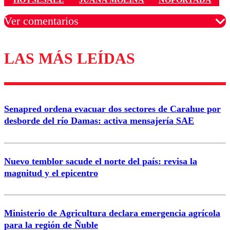
Ver comentarios
LAS MÁS LEÍDAS
Los comentarios son moderados para garantizar un
diálogo respetuoso.
Nombre
Senapred ordena evacuar dos sectores de Carahue por
Correo
desborde del río Damas: activa mensajería SAE
Nuevo temblor sacude el norte del país: revisa la
magnitud y el epicentro
Enviar comentario
Ministerio de Agricultura declara emergencia agrícola
para la región de Ñuble