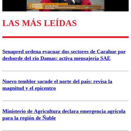
Correo
LAS MÁS LEÍDAS
Enviar comentario
Senapred ordena evacuar dos sectores de Carahue por
desborde del río Damas: activa mensajería SAE
Nuevo temblor sacude el norte del país: revisa la
magnitud y el epicentro
Ministerio de Agricultura declara emergencia agrícola
para la región de Ñuble