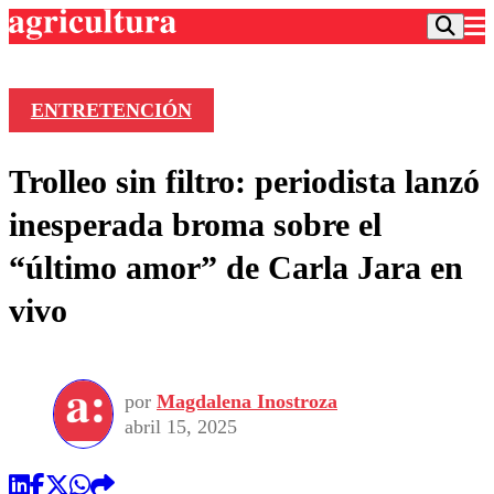
ENTRETENCIÓN
Podcast
Trolleo sin filtro: periodista lanzó
Frecuencias
Agricultura TV
inesperada broma sobre el
Deportes
“último amor” de Carla Jara en
Entretención
Colo Colo
Noticias
vivo
Motor
Vida Social
Otros Deportes
Dato Practico
Publicaciones en medios
Seleccion Chilena
Economía
Opinión
Torneo Internacional
Internacional
por
Magdalena Inostroza
Programas
Torneo Nacional
Nacional
abril 15, 2025
Comercial
Universidad Católica
Política
Universidad de Chile
Sustentabilidad