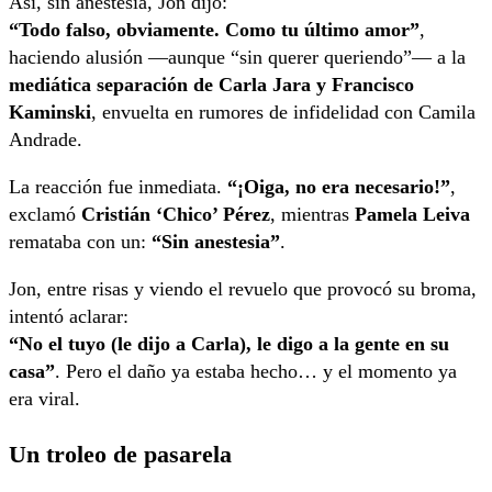
Así, sin anestesia, Jon dijo:
“Todo falso, obviamente. Como tu último amor”
,
haciendo alusión —aunque “sin querer queriendo”— a la
mediática separación de Carla Jara y Francisco
Kaminski
, envuelta en rumores de infidelidad con Camila
Andrade.
La reacción fue inmediata.
“¡Oiga, no era necesario!”
,
exclamó
Cristián ‘Chico’ Pérez
, mientras
Pamela Leiva
remataba con un:
“Sin anestesia”
.
Jon, entre risas y viendo el revuelo que provocó su broma,
intentó aclarar:
“No el tuyo (le dijo a Carla), le digo a la gente en su
casa”
. Pero el daño ya estaba hecho… y el momento ya
era viral.
Un troleo de pasarela