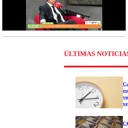
ÚLTIMAS NOTICIA
Ca
es
vo
ve
C