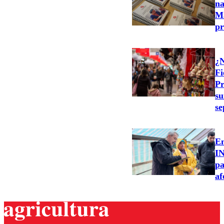
na
M
pr
¿N
Fi
Pr
su
se
Em
IN
pa
af