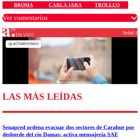
BROMA
CARLA JARA
TROLLEO
Ver comentarios
Señal 1
EN VIVO
Los comentarios son moderados para garantizar un
diálogo respetuoso.
Nombre
Correo
LAS MÁS LEÍDAS
Enviar comentario
Senapred ordena evacuar dos sectores de Carahue por
desborde del río Damas: activa mensajería SAE