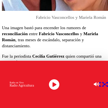
Fabricio Vasconcellos y Mariela Román
Una imagen bastó para encender los rumores de
reconciliación
entre
Fabricio Vasconcellos
y
Mariela
Román
, tras meses de escándalo, separación y
distanciamiento.
Fue la periodista
Cecilia Gutiérrez
quien compartió una
fotografía en sus redes sociales donde se ve a la expareja
caminando junta por el aeropuerto, maletas en mano.
“
Fabricio y Mariela viajando juntos en familia
”,
Radio en Vivo
escribió Gutiérrez junto a la imagen, que no tardó en
Radio Agricultura
viralizarse entre seguidores del mundo del espectáculo.
Aunque el destino del viaje sigue siendo un misterio, la
postal generó especulaciones sobre un posible