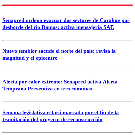
Nombre
Senapred ordena evacuar dos sectores de Carahue por
Correo
desborde del río Damas: activa mensajería SAE
Nuevo temblor sacude el norte del país: revisa la
magnitud y el epicentro
Enviar comentario
Alerta por calor extremo: Senapred activa Alerta
Temprana Preventiva en tres comunas
Semana legislativa estará marcada por el fin de la
tramitación del proyecto de reconstrucción