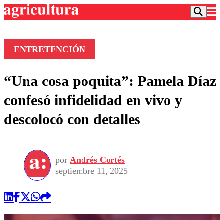
ENTRETENCIÓN
Podcast
“Una cosa poquita”: Pamela Díaz
Frecuencias
Agricultura TV
confesó infidelidad en vivo y
Deportes
descolocó con detalles
Entretención
Colo Colo
Noticias
Motor
Vida Social
Otros Deportes
Dato Practico
Publicaciones en medios
por
Andrés Cortés
Seleccion Chilena
Economía
Opinión
septiembre 11, 2025
Torneo Internacional
Internacional
Programas
Torneo Nacional
Nacional
Comercial
Universidad Católica
Política
Universidad de Chile
Sustentabilidad