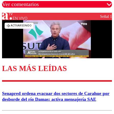
Ver comentarios
Señal 1
EN VIVO
Los comentarios son moderados para garantizar un
diálogo respetuoso.
Nombre
Correo
LAS MÁS LEÍDAS
Enviar comentario
Senapred ordena evacuar dos sectores de Carahue por
desborde del río Damas: activa mensajería SAE