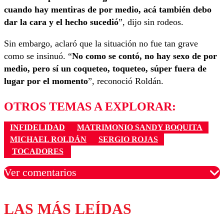
cuando hay mentiras de por medio, acá también debo
dar la cara y el hecho sucedió
”, dijo sin rodeos.
Sin embargo, aclaró que la situación no fue tan grave
como se insinuó. “
No como se contó, no hay sexo de por
medio, pero sí un coqueteo, toqueteo, súper fuera de
lugar por el momento
”, reconoció Roldán.
OTROS TEMAS A EXPLORAR:
INFIDELIDAD
MATRIMONIO SANDY BOQUITA
MICHAEL ROLDÁN
SERGIO ROJAS
TOCADORES
Ver comentarios
LAS MÁS LEÍDAS
Los comentarios son moderados para garantizar un
diálogo respetuoso.