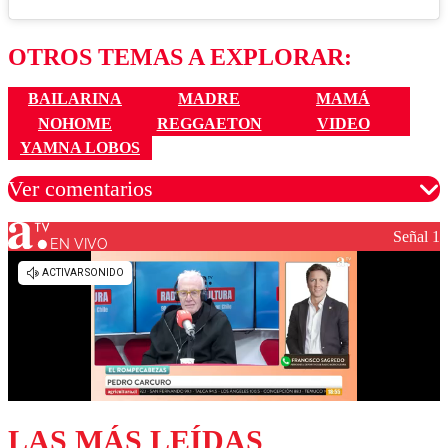
OTROS TEMAS A EXPLORAR:
BAILARINA
MADRE
MAMÁ
NOHOME
REGGAETON
VIDEO
YAMNA LOBOS
Ver comentarios
Señal 1
EN VIVO
Los comentarios son moderados para garantizar un
diálogo respetuoso.
Nombre
Correo
LAS MÁS LEÍDAS