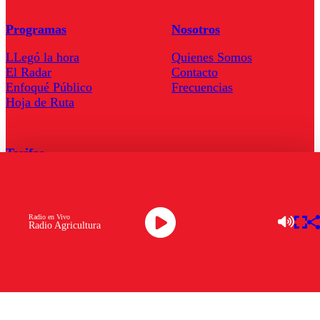
Programas
Nosotros
LLegó la hora
Quienes Somos
El Radar
Contacto
Enfoqué Público
Frecuencias
Hoja de Ruta
Tarifas
Comercial
Tarifas Servel Radio
Radio en Vivo
Radio Agricultura
Radio en Vivo
TV en Vivo
Descarga la APP