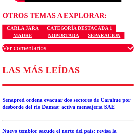
OTROS TEMAS A EXPLORAR:
CARLA JARA
CATEGORÍA DESTACADA 1
MADRE
NOPORTADA
SEPARACIÓN
Ver comentarios
LAS MÁS LEÍDAS
Los comentarios son moderados para garantizar un
diálogo respetuoso.
Nombre
Senapred ordena evacuar dos sectores de Carahue por
Correo
desborde del río Damas: activa mensajería SAE
Nuevo temblor sacude el norte del país: revisa la