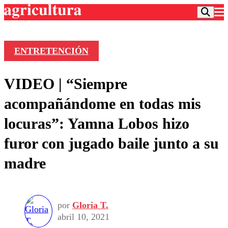
ENTRETENCIÓN
Podcast
VIDEO | “Siempre
Frecuencias
Agricultura TV
acompañándome en todas mis
Deportes
locuras”: Yamna Lobos hizo
Entretención
Colo Colo
Noticias
furor con jugado baile junto a su
Motor
Vida Social
Otros Deportes
Dato Practico
madre
Publicaciones en medios
Seleccion Chilena
Economía
Opinión
Torneo Internacional
Internacional
Programas
Torneo Nacional
Nacional
Comercial
por
Gloria T.
Universidad Católica
Política
abril 10, 2021
Universidad de Chile
Sustentabilidad