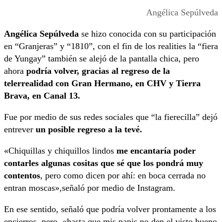
Angélica Sepúlveda
Angélica Sepúlveda
se hizo conocida con su participación
en “Granjeras” y “1810”, con el fin de los realities la “fiera
de Yungay” también se alejó de la pantalla chica, pero
ahora
podría volver, gracias al regreso de la
telerrealidad con Gran Hermano, en CHV y Tierra
Brava, en Canal 13.
Fue por medio de sus redes sociales que “la fierecilla” dejó
entrever
un posible regreso a la tevé.
«Chiquillas y chiquillos lindos
me encantaría poder
contarles algunas cositas que sé que los pondrá muy
contentos
, pero como dicen por ahí: en boca cerrada no
entran moscas»,señaló por medio de Instagram.
En ese sentido, señaló que podría volver prontamente a los
encierros, pero, «hasta que mis papis no den el visto bueno