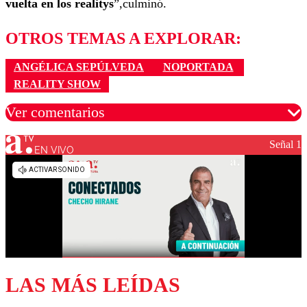
vuelta en los realitys
”,culminó.
OTROS TEMAS A EXPLORAR:
ANGÉLICA SEPÚLVEDA
NOPORTADA
REALITY SHOW
Ver comentarios
Señal 1
EN VIVO
Los comentarios son moderados para garantizar un
diálogo respetuoso.
Nombre
Correo
LAS MÁS LEÍDAS