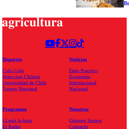
Bo
Deportes
Noticias
Colo Colo
Dato Practico
Seleccion Chilena
Economía
Universidad de Chile
Internacional
Torneo Nacional
Nacional
Programas
Nosotros
LLegó la hora
Quienes Somos
El Radar
Contacto