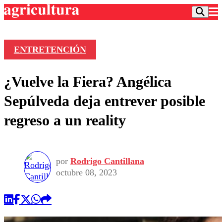
ENTRETENCIÓN
Podcast
¿Vuelve la Fiera? Angélica
Frecuencias
Agricultura TV
Sepúlveda deja entrever posible
Deportes
regreso a un reality
Entretención
Colo Colo
Noticias
Motor
Vida Social
Otros Deportes
Dato Practico
Publicaciones en medios
por
Rodrigo Cantillana
Seleccion Chilena
Economía
Opinión
octubre 08, 2023
Torneo Internacional
Internacional
Programas
Torneo Nacional
Nacional
Comercial
Universidad Católica
Política
Universidad de Chile
Sustentabilidad