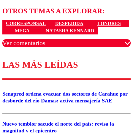
OTROS TEMAS A EXPLORAR:
CORRESPONSAL
DESPEDIDA
LONDRES
MEGA
NATASHA KENNARD
Ver comentarios
LAS MÁS LEÍDAS
Los comentarios son moderados para garantizar un
diálogo respetuoso.
Nombre
Senapred ordena evacuar dos sectores de Carahue por
Correo
desborde del río Damas: activa mensajería SAE
Nuevo temblor sacude el norte del país: revisa la
magnitud y el epicentro
Enviar comentario