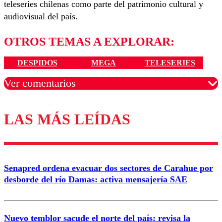
teleseries chilenas como parte del patrimonio cultural y
audiovisual del país.
OTROS TEMAS A EXPLORAR:
DESPIDOS
MEGA
TELESERIES
Ver comentarios
LAS MÁS LEÍDAS
Los comentarios son moderados para garantizar un
diálogo respetuoso.
Nombre
Senapred ordena evacuar dos sectores de Carahue por
Correo
desborde del río Damas: activa mensajería SAE
Nuevo temblor sacude el norte del país: revisa la