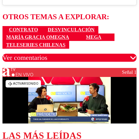
OTROS TEMAS A EXPLORAR:
CONTRATO
DESVINCULACIÓN
MARÍA GRACIA OMEGNA
MEGA
TELESERIES CHILENAS
Ver comentarios
Señal 1
EN VIVO
Los comentarios son moderados para garantizar un
diálogo respetuoso.
Nombre
Correo
LAS MÁS LEÍDAS