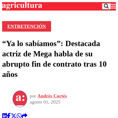
ENTRETENCIÓN
Podcast
“Ya lo sabíamos”: Destacada
Frecuencias
Agricultura TV
actriz de Mega habla de su
Deportes
abrupto fin de contrato tras 10
Entretención
Colo Colo
Noticias
años
Motor
Vida Social
Otros Deportes
Dato Practico
Publicaciones en medios
Seleccion Chilena
Economía
Opinión
Torneo Internacional
Internacional
por
Andrés Cortés
Programas
Torneo Nacional
Nacional
agosto 01, 2025
Comercial
Universidad Católica
Política
Universidad de Chile
Sustentabilidad