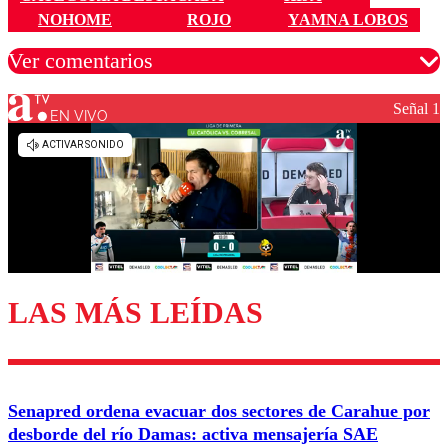
NOHOME
ROJO
YAMNA LOBOS
Ver comentarios
Señal 1
EN VIVO
Los comentarios son moderados para garantizar un
diálogo respetuoso.
Nombre
Correo
LAS MÁS LEÍDAS
Enviar comentario
Senapred ordena evacuar dos sectores de Carahue por
desborde del río Damas: activa mensajería SAE