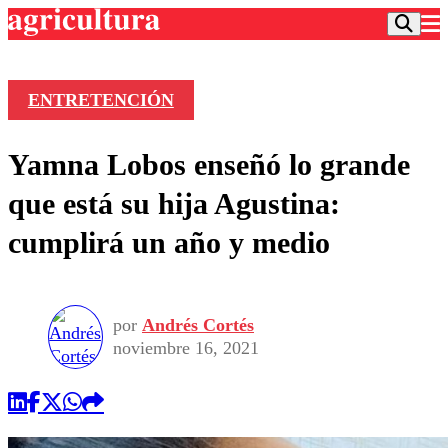
ENTRETENCIÓN
Podcast
Yamna Lobos enseñó lo grande
Frecuencias
Agricultura TV
que está su hija Agustina:
Deportes
cumplirá un año y medio
Entretención
Colo Colo
Noticias
Motor
Vida Social
Otros Deportes
Dato Practico
Publicaciones en medios
por
Andrés Cortés
Seleccion Chilena
Economía
Opinión
noviembre 16, 2021
Torneo Internacional
Internacional
Programas
Torneo Nacional
Nacional
Comercial
Universidad Católica
Política
Universidad de Chile
Sustentabilidad