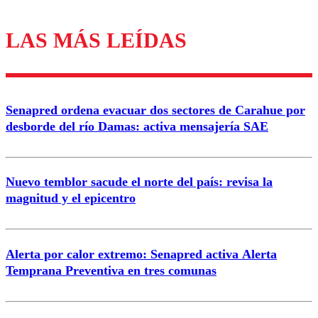
LAS MÁS LEÍDAS
Los comentarios son moderados para garantizar un
diálogo respetuoso.
Nombre
Senapred ordena evacuar dos sectores de Carahue por
Correo
desborde del río Damas: activa mensajería SAE
Nuevo temblor sacude el norte del país: revisa la
magnitud y el epicentro
Enviar comentario
Alerta por calor extremo: Senapred activa Alerta
Temprana Preventiva en tres comunas