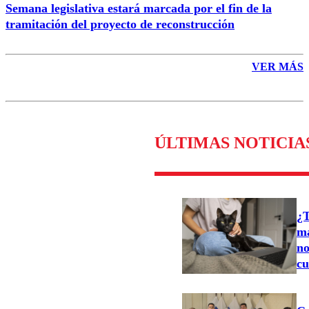
Semana legislativa estará marcada por el fin de la
tramitación del proyecto de reconstrucción
VER MÁS
ÚLTIMAS NOTICIA
¿T
ma
no
cu