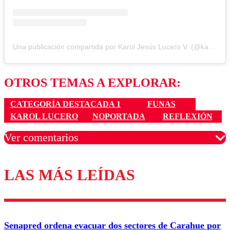
Una publicación compartida por Karol Jesús Lucero V. (@karol_lucerov)
OTROS TEMAS A EXPLORAR:
CATEGORÍA DESTACADA 1
FUNAS
KAROL LUCERO
NOPORTADA
REFLEXIÓN
Ver comentarios
LAS MÁS LEÍDAS
Los comentarios son moderados para garantizar un
diálogo respetuoso.
Nombre
Senapred ordena evacuar dos sectores de Carahue por
Correo