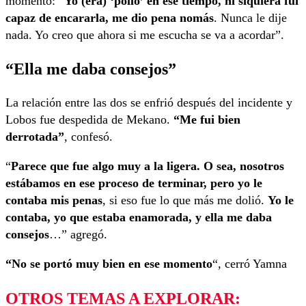
momento: “
Yo (era) ‘pollo’ en ese tiempo, ni siquiera fui
capaz de encararla, me dio pena nomás
. Nunca le dije
nada. Yo creo que ahora si me escucha se va a acordar”.
“Ella me daba consejos”
La relación entre las dos se enfrió después del incidente y
Lobos fue despedida de Mekano.
“Me fui bien
derrotada”
, confesó.
“
Parece que fue algo muy a la ligera. O sea, nosotros
estábamos en ese proceso de terminar, pero yo le
contaba mis penas
, si eso fue lo que más me dolió.
Yo le
contaba, yo que estaba enamorada, y ella me daba
consejos
…” agregó.
“No se portó muy bien en ese momento
“, cerró Yamna
OTROS TEMAS A EXPLORAR: