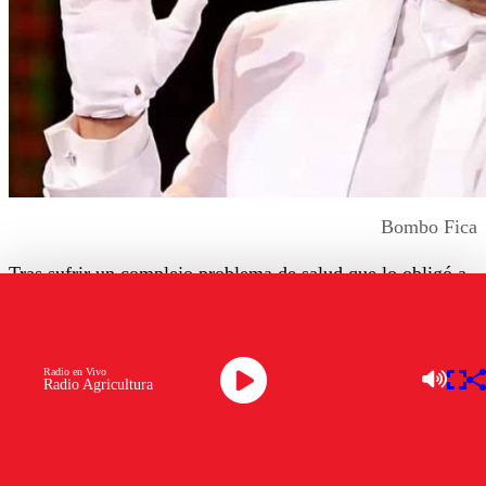
Bombo Fica
Tras sufrir un complejo problema de salud que lo obligó a
cancelar algunos shows en Europa,
Bombo Fica
reapareció con una
alentadora imagen
en redes sociales.
A mediados de mayo, el humorista tuvo que ser
operado
Radio en Vivo
de urgencia
.
Radio Agricultura
Bombo Fica, en la oportunidad, relató que sufrió un
sangrado de nariz que se transformó en una hemorragia
grave.