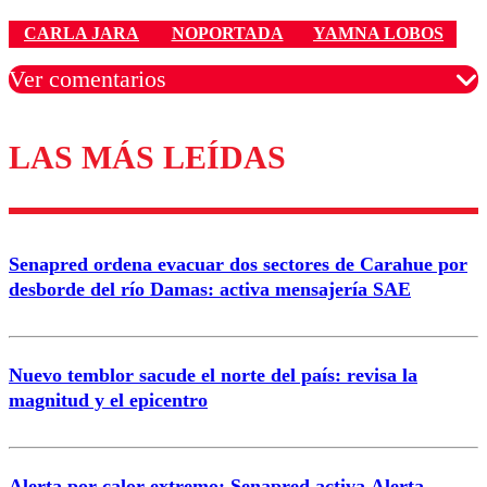
CARLA JARA
NOPORTADA
YAMNA LOBOS
Ver comentarios
LAS MÁS LEÍDAS
Los comentarios son moderados para garantizar un
diálogo respetuoso.
Nombre
Senapred ordena evacuar dos sectores de Carahue por
Correo
desborde del río Damas: activa mensajería SAE
Nuevo temblor sacude el norte del país: revisa la
magnitud y el epicentro
Enviar comentario
Alerta por calor extremo: Senapred activa Alerta