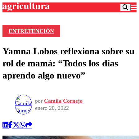
ENTRETENCIÓN
Podcast
Yamna Lobos reflexiona sobre su
Frecuencias
Agricultura TV
rol de mamá: “Todos los días
Deportes
aprendo algo nuevo”
Entretención
Colo Colo
Noticias
Motor
Vida Social
Otros Deportes
Dato Practico
Publicaciones en medios
por
Camila Cornejo
Seleccion Chilena
Economía
Opinión
enero 20, 2022
Torneo Internacional
Internacional
Programas
Torneo Nacional
Nacional
Comercial
Universidad Católica
Política
Universidad de Chile
Sustentabilidad