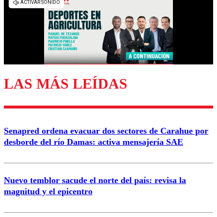
diálogo respetuoso.
Nombre
Correo
LAS MÁS LEÍDAS
Enviar comentario
Senapred ordena evacuar dos sectores de Carahue por
desborde del río Damas: activa mensajería SAE
Nuevo temblor sacude el norte del país: revisa la
magnitud y el epicentro