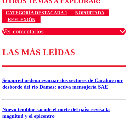
OTROS TEMAS A EXPLORAR:
CATEGORÍA DESTACADA 1
NOPORTADA
REFLEXIÓN
Ver comentarios
LAS MÁS LEÍDAS
Los comentarios son moderados para garantizar un
diálogo respetuoso.
Nombre
Senapred ordena evacuar dos sectores de Carahue por
Correo
desborde del río Damas: activa mensajería SAE
Nuevo temblor sacude el norte del país: revisa la
magnitud y el epicentro
Enviar comentario