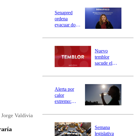
Senapred
ordena
evacuar dos
sectores de
Carahue por
desborde del
río Damas:
Nuevo
activa
temblor
mensajería
sacude el
SAE
norte del país:
revisa la
magnitud y el
epicentro
Alerta por
calor
extremo:
Senapred
activa Alerta
 Jorge Valdivia
Temprana
Preventiva en
Semana
raría
tres comunas
legislativa