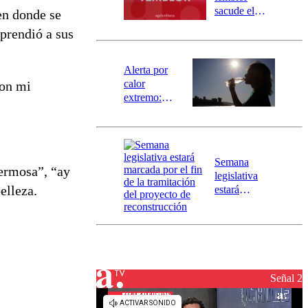
mensajería
sacude el
 en donde se
SAE
norte del país:
prendió a sus
revisa la
magnitud y el
epicentro
Alerta por
calor
con mi
extremo:
Senapred
activa Alerta
Temprana
Preventiva en
Semana
tres comunas
Hermosa”, “ay
legislativa
elleza.
estará
marcada por
el fin de la
tramitación
del proyecto
de
reconstrucción
Señal 2