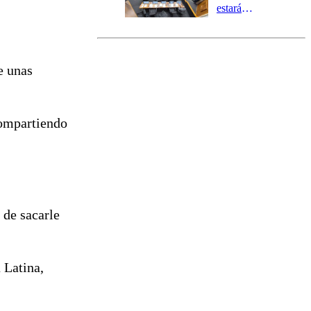
estará
marcada por
el fin de la
tramitación
del proyecto
e unas
de
reconstrucción
ompartiendo
 de sacarle
 Latina,