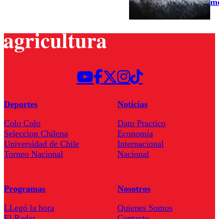
mo
Deportes
Noticias
Colo Colo
Dato Practico
Seleccion Chilena
Economía
Universidad de Chile
Internacional
Torneo Nacional
Nacional
Programas
Nosotros
LLegó la hora
Quienes Somos
El Radar
Contacto