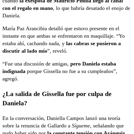
cuando
la exesposa de Mauricio Pinilla llegó al canal
con el regalo en mano
, lo que habría desatado el enojo de
Daniela.
María Paz Arancibia detalló que estuvo presente en el
instante en que ambas se enfrentaron en maquillaje. “Yo
estaba ahí, cachando nada, y
las cabras se pusieron a
discutir al lado mío
”, reveló.
“Fue una discusión de amigas,
pero Daniela estaba
indignada
porque Gissella no fue a su cumpleaños”,
agregó.
¿La salida de Gissella fue por culpa de
Daniela?
En la conversación, Daniella Campos lanzó una teoría
sobre la renuncia de Gallardo a
Sígueme
, señalando que
pudo haber sido por
la constante tensión con Aránguiz
.