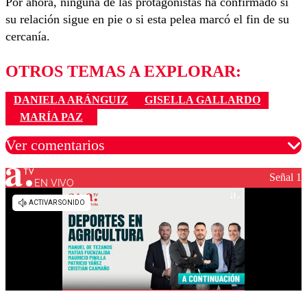
Por ahora, ninguna de las protagonistas ha confirmado si
su relación sigue en pie o si esta pelea marcó el fin de su
cercanía.
OTROS TEMAS A EXPLORAR:
DANIELA ARÁNGUIZ
GISELLA GALLARDO
MARÍA PAZ
Ver comentarios
Señal 1
EN VIVO
Los comentarios son moderados para garantizar un
diálogo respetuoso.
Nombre
Correo