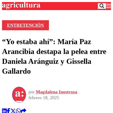
ENTRETENCIÓN
Podcast
“Yo estaba ahí”: María Paz
Frecuencias
Agricultura TV
Arancibia destapa la pelea entre
Deportes
Daniela Aránguiz y Gissella
Entretención
Colo Colo
Noticias
Gallardo
Motor
Vida Social
Otros Deportes
Dato Practico
Publicaciones en medios
Seleccion Chilena
Economía
Opinión
Torneo Internacional
Internacional
por
Magdalena Inostroza
Programas
Torneo Nacional
Nacional
febrero 18, 2025
Comercial
Universidad Católica
Política
Universidad de Chile
Sustentabilidad