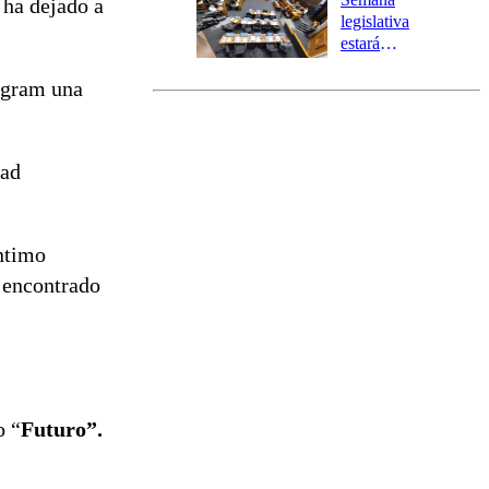
 ha dejado a
tres comunas
legislativa
estará
marcada por
tagram una
el fin de la
tramitación
del proyecto
de
dad
reconstrucción
íntimo
a encontrado
o “
Futuro”.