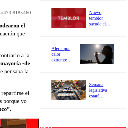
desborde del
río Damas:
4×470 818×460
Nuevo
activa
temblor
mensajería
sacude el
rodearon el
SAE
norte del país:
tuación que
revisa la
magnitud y el
epicentro
Alerta por
calor
ontrario a la
extremo:
 mayoría -de
Senapred
ue pensaba la
activa Alerta
Temprana
Preventiva en
Semana
tres comunas
legislativa
repartirse el
estará
as porque yo
marcada por
el fin de la
oco”.
tramitación
del proyecto
de