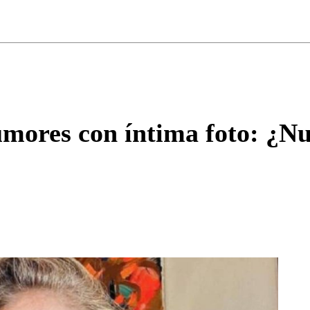
ados para garantizar un diálogo respetuoso.
Correo
Enviar c
mores con íntima foto: ¿Nu