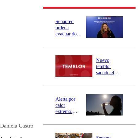
Senapred
ordena
evacuar dos
sectores de
Carahue por
desborde del
río Damas:
Nuevo
activa
temblor
mensajería
sacude el
SAE
norte del país:
revisa la
magnitud y el
epicentro
Alerta por
calor
extremo:
Senapred
activa Alerta
Daniela Castro
Temprana
Preventiva en
Semana