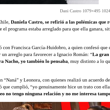
Dani Castro 1079×495 102
Chile,
Daniela Castro, se refirió a las polémicas que 
e el programa estaba arreglado para que ella ganara, si
ó con Francisca García-Huidobro, a quien confesó que c
r un arreglo para favorecer a Ignacio Román: “
La gran
ara Nacho, yo también lo pensaba
, muy distinto a lo q
con “Naná” y Leonora, con quienes realizó un acuerdo de 
ró que cumplió, “yo genuinamente hice un trato con ell
Leo no tengo ninguna relación y no me interesa tamp