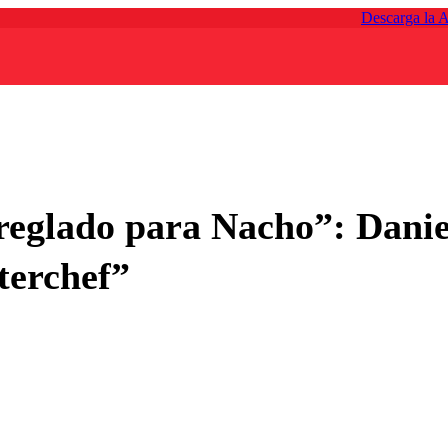
Descarga la 
eglado para Nacho”: Daniela
terchef”