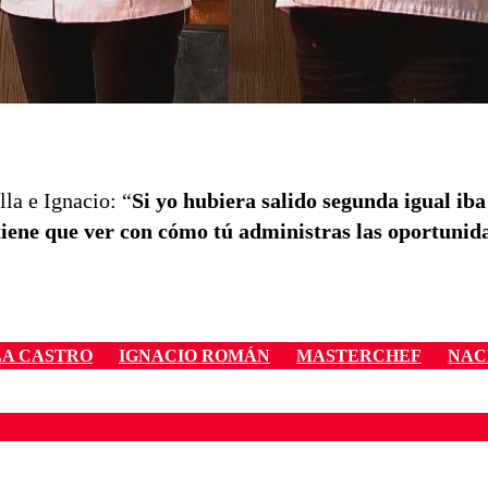
lla e Ignacio: “
Si yo hubiera salido segunda igual iba
 tiene que ver con cómo tú administras las oportunid
LA CASTRO
IGNACIO ROMÁN
MASTERCHEF
NAC