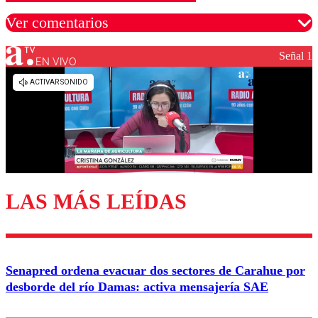
Ver comentarios
Señal 1
EN VIVO
Los comentarios son moderados para garantizar un
diálogo respetuoso.
Nombre
Correo
LAS MÁS LEÍDAS
Enviar comentario
Senapred ordena evacuar dos sectores de Carahue por
desborde del río Damas: activa mensajería SAE