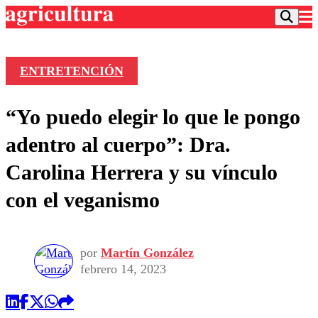
ENTRETENCIÓN
Podcast
“Yo puedo elegir lo que le pongo
Frecuencias
Agricultura TV
adentro al cuerpo”: Dra.
Deportes
Carolina Herrera y su vínculo
Entretención
Colo Colo
Noticias
con el veganismo
Motor
Vida Social
Otros Deportes
Dato Practico
Publicaciones en medios
Seleccion Chilena
Economía
Opinión
Torneo Internacional
Internacional
por
Martín González
Programas
febrero 14, 2023
Torneo Nacional
Nacional
Comercial
Universidad Católica
Política
Universidad de Chile
Sustentabilidad