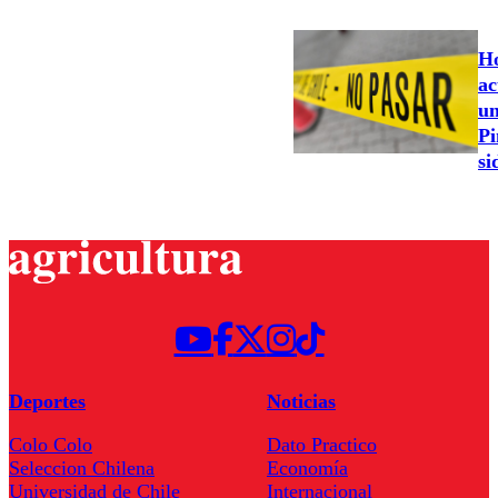
Ho
ac
un
Pi
si
Deportes
Noticias
Colo Colo
Dato Practico
Seleccion Chilena
Economía
Universidad de Chile
Internacional