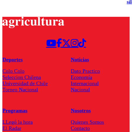
si
Deportes
Noticias
Colo Colo
Dato Practico
Seleccion Chilena
Economía
Universidad de Chile
Internacional
Torneo Nacional
Nacional
Programas
Nosotros
LLegó la hora
Quienes Somos
El Radar
Contacto