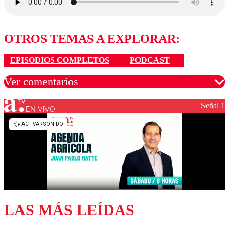
OTROS TEMAS A EXPLORAR:
EPISODIOS COMPLETOS
PODCAST
Ver comentarios
Señal 1
EN VIVO
Los comentarios son moderados para garantizar un
diálogo respetuoso.
Nombre
Correo
LAS MÁS LEÍDAS