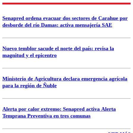
Enviar comentario
Senapred ordena evacuar dos sectores de Carahue por
desborde del río Damas: activa mensajería SAE
Nuevo temblor sacude el norte del país: revisa la
magnitud y el epicentro
Ministerio de Agricultura declara emergencia agrícola
para la región de Ñuble
Alerta por calor extremo: Senapred activa Alerta
Temprana Preventiva en tres comunas