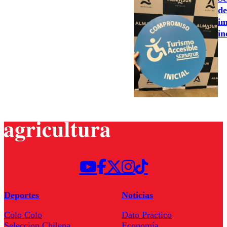
de
im
in
Deportes
Noticias
Colo Colo
Dato Practico
Seleccion Chilena
Economía