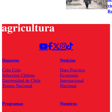
vi
Re
Deportes
Noticias
Colo Colo
Dato Practico
Seleccion Chilena
Economía
Universidad de Chile
Internacional
Torneo Nacional
Nacional
Programas
Nosotros