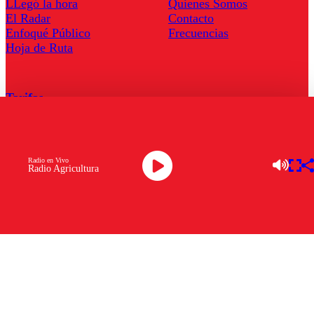
LLegó la hora
Quienes Somos
El Radar
Contacto
Enfoqué Público
Frecuencias
Hoja de Ruta
Tarifas
Comercial
Tarifas Servel Radio
Radio en Vivo
Radio Agricultura
Radio en Vivo
TV en Vivo
Descarga la APP