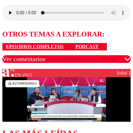
OTROS TEMAS A EXPLORAR:
EPISODIOS COMPLETOS
PODCAST
Ver comentarios
Señal 1
EN VIVO
Los comentarios son moderados para garantizar un
diálogo respetuoso.
Nombre
Correo