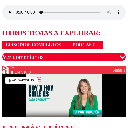
OTROS TEMAS A EXPLORAR:
EPISODIOS COMPLETOS
PODCAST
Ver comentarios
Señal 1
EN VIVO
Los comentarios son moderados para garantizar un
diálogo respetuoso.
Nombre
Correo