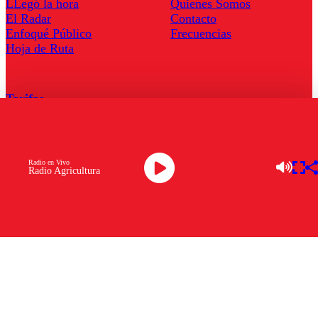
LLegó la hora
Quienes Somos
El Radar
Contacto
Enfoqué Público
Frecuencias
Hoja de Ruta
Tarifas
Comercial
Tarifas Servel Radio
Radio en Vivo
Radio Agricultura
Radio en Vivo
TV en Vivo
Descarga la APP