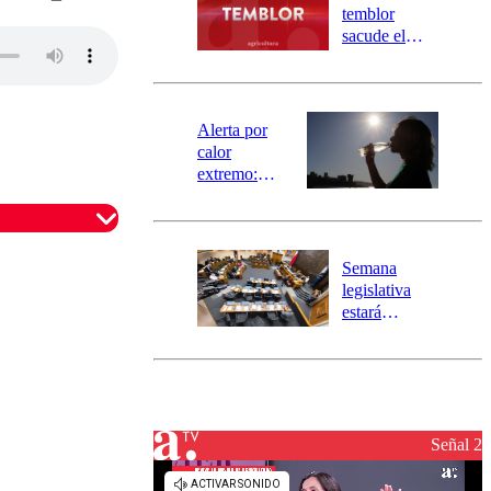
activa
temblor
mensajería
sacude el
SAE
norte del país:
revisa la
magnitud y el
epicentro
Alerta por
calor
extremo:
Senapred
activa Alerta
Temprana
Preventiva en
Semana
tres comunas
legislativa
estará
marcada por
el fin de la
tramitación
del proyecto
de
reconstrucción
Señal 2
omentario