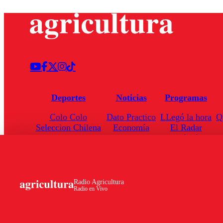
Deportes
Noticias
Programas
Colo Colo
Dato Practico
LLegó la hora
Q
Seleccion Chilena
Economía
El Radar
Universidad de Chile
Internacional
Enfoqué Público
Torneo Nacional
Nacional
Hoja de Ruta
Radio Agricultura
Radio en Vivo