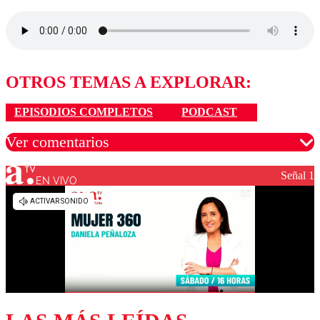
OTROS TEMAS A EXPLORAR:
EPISODIOS COMPLETOS
PODCAST
Ver comentarios
Señal 1
EN VIVO
Los comentarios son moderados para garantizar un
diálogo respetuoso.
Nombre
Correo