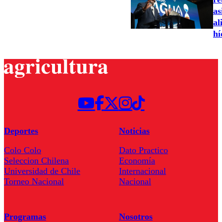
as
al
hí
Deportes
Noticias
Colo Colo
Dato Practico
Seleccion Chilena
Economía
Universidad de Chile
Internacional
Torneo Nacional
Nacional
Programas
Nosotros