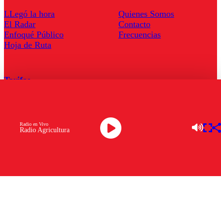
LLegó la hora
Quienes Somos
El Radar
Contacto
Enfoqué Público
Frecuencias
Hoja de Ruta
Tarifas
Comercial
Tarifas Servel Radio
Radio en Vivo
Radio Agricultura
Radio en Vivo
TV en Vivo
Descarga la APP