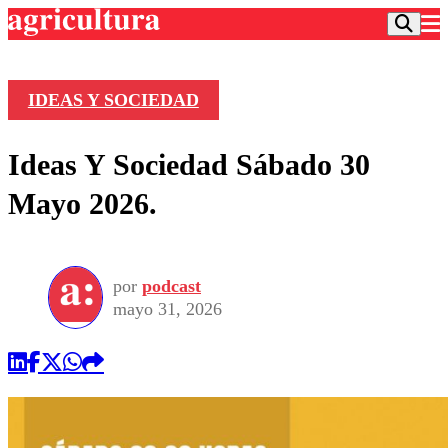
IDEAS Y SOCIEDAD
Podcast
Ideas Y Sociedad Sábado 30
Frecuencias
Agricultura TV
Mayo 2026.
Deportes
Entretención
Colo Colo
Noticias
Motor
por
podcast
Vida Social
Otros Deportes
Dato Practico
mayo 31, 2026
Publicaciones en medios
Seleccion Chilena
Economía
Opinión
Torneo Internacional
Internacional
Programas
Torneo Nacional
Nacional
Comercial
Universidad Católica
Política
Universidad de Chile
Sustentabilidad