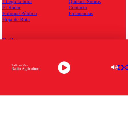
LLegó la hora
Quienes Somos
El Radar
Contacto
Enfoqué Público
Frecuencias
Hoja de Ruta
Tarifas
Comercial
Tarifas Servel Radio
Radio en Vivo
Radio Agricultura
Radio en Vivo
TV en Vivo
Descarga la APP