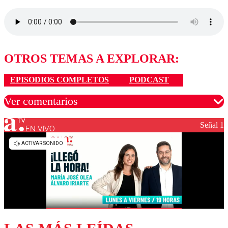
OTROS TEMAS A EXPLORAR:
EPISODIOS COMPLETOS
PODCAST
Ver comentarios
Señal 1
EN VIVO
Los comentarios son moderados para garantizar un
diálogo respetuoso.
Nombre
Correo