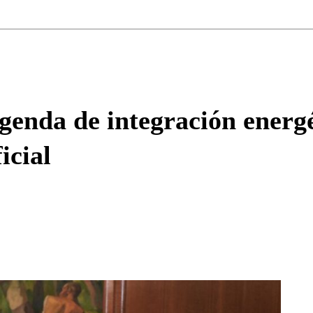
Correo
Enviar c
enda de integración energé
icial