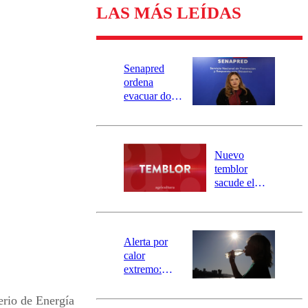
LAS MÁS LEÍDAS
Senapred
ordena
evacuar dos
sectores de
Carahue por
desborde del
río Damas:
Nuevo
activa
temblor
mensajería
sacude el
SAE
norte del país:
revisa la
magnitud y el
epicentro
Alerta por
calor
extremo:
Senapred
activa Alerta
erio de Energía