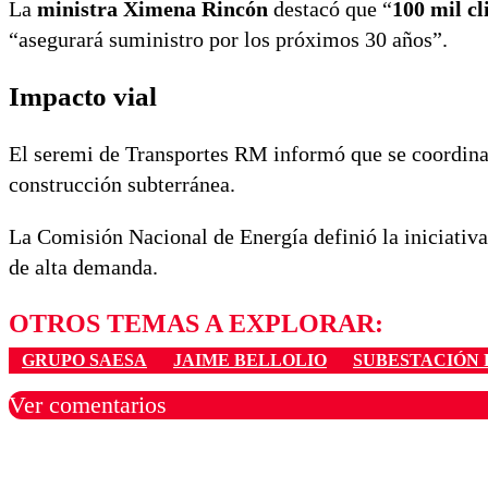
La
ministra Ximena Rincón
destacó que “
100 mil cl
“asegurará suministro por los próximos 30 años”.
Impacto vial
El seremi de Transportes RM informó que se coordin
construcción subterránea.
La Comisión Nacional de Energía definió la iniciati
de alta demanda.
OTROS TEMAS A EXPLORAR:
GRUPO SAESA
JAIME BELLOLIO
SUBESTACIÓN 
Ver comentarios
Los comentarios son moder