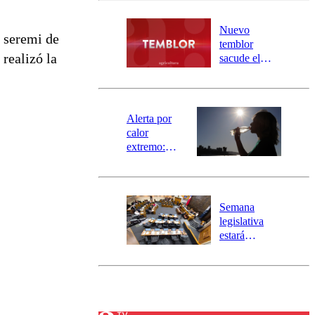
desborde del
río Damas:
Nuevo
l seremi de
activa
temblor
mensajería
, realizó la
sacude el
SAE
norte del país:
revisa la
magnitud y el
epicentro
Alerta por
calor
extremo:
Senapred
activa Alerta
Temprana
Preventiva en
Semana
tres comunas
legislativa
estará
marcada por
el fin de la
tramitación
del proyecto
de