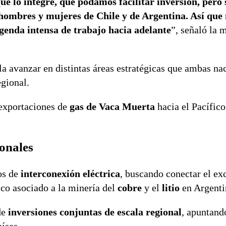
que lo integre, que podamos facilitar inversión, pero
 hombres y mujeres de Chile y de Argentina. Así qu
agenda intensa de trabajo hacia adelante
”, señaló la 
 avanzar en distintas áreas estratégicas que ambas na
egional.
 exportaciones de
gas de Vaca Muerta
hacia el Pacífico
ionales
os de
interconexión eléctrica
, buscando conectar el ex
co asociado a la minería del
cobre
y el
litio
en Argenti
de
inversiones conjuntas de escala regional
, apuntando
íses.