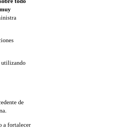
 sobre todo
e muy
ministra
ciones
 utilizando
cedente de
na.
 a fortalecer