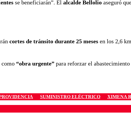
ientes
se beneficiarán”. El
alcalde Bellolio
aseguró que
arán
cortes de tránsito durante 25 meses
en los 2,6 k
va como
“obra urgente”
para reforzar el abastecimient
PROVIDENCIA
SUMINISTRO ELÉCTRICO
XIMENA 
ados para garantizar un diálogo respetuoso.