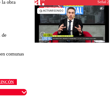
 la obra
reconstrucción
Señal 2
m de
o en comunas
RINCÓN