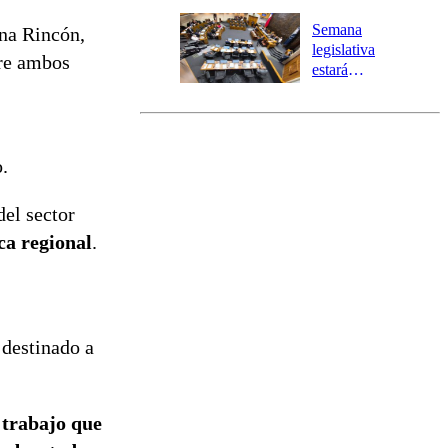
Temprana
Preventiva en
Semana
na Rincón
,
tres comunas
legislativa
re ambos
estará
marcada por
el fin de la
tramitación
del proyecto
.
de
reconstrucción
del sector
ca regional
.
destinado a
 trabajo que