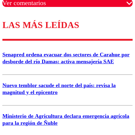
Ver comentarios
LAS MÁS LEÍDAS
Los comentarios son moderados para garantizar un
diálogo respetuoso.
Nombre
Senapred ordena evacuar dos sectores de Carahue por
Correo
desborde del río Damas: activa mensajería SAE
Nuevo temblor sacude el norte del país: revisa la
magnitud y el epicentro
Enviar comentario
Ministerio de Agricultura declara emergencia agrícola
para la región de Ñuble