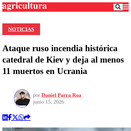
NOTICIAS
Podcast
Ataque ruso incendia histórica
Frecuencias
Agricultura TV
catedral de Kiev y deja al menos
Deportes
11 muertos en Ucrania
Entretención
Colo Colo
Noticias
Motor
Vida Social
Otros Deportes
Dato Practico
Publicaciones en medios
por
Daniel Parra Roa
Seleccion Chilena
Economía
Opinión
junio 15, 2026
Torneo Internacional
Internacional
Programas
Torneo Nacional
Nacional
Comercial
Universidad Católica
Política
Universidad de Chile
Sustentabilidad