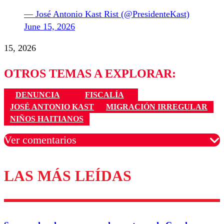
— José Antonio Kast Rist (@PresidenteKast)
June 15, 2026
15, 2026
OTROS TEMAS A EXPLORAR:
DENUNCIA
FISCALÍA
JOSÉ ANTONIO KAST
MIGRACIÓN IRREGULAR
NIÑOS HAITIANOS
Ver comentarios
LAS MÁS LEÍDAS
Los comentarios son moderados para garantizar un
diálogo respetuoso.
Nombre