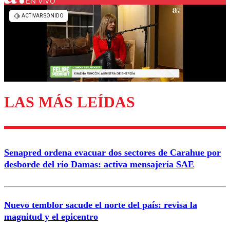
EN VIVO
Los comentarios son moderados para garantizar un
diálogo respetuoso.
Nombre
Correo
LAS MÁS LEÍDAS
Enviar comentario
Senapred ordena evacuar dos sectores de Carahue por
desborde del río Damas: activa mensajería SAE
Nuevo temblor sacude el norte del país: revisa la
magnitud y el epicentro