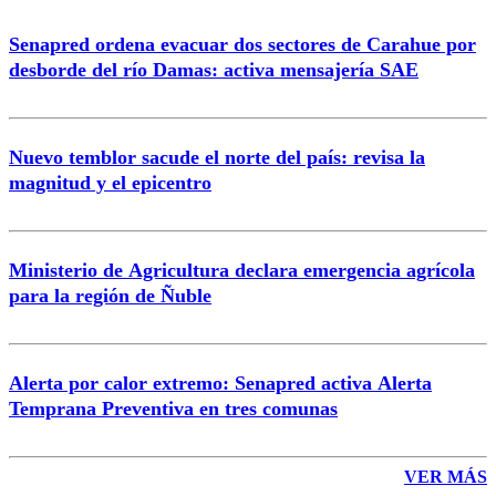
Senapred ordena evacuar dos sectores de Carahue por
Correo
desborde del río Damas: activa mensajería SAE
Nuevo temblor sacude el norte del país: revisa la
magnitud y el epicentro
Enviar comentario
Ministerio de Agricultura declara emergencia agrícola
para la región de Ñuble
Alerta por calor extremo: Senapred activa Alerta
Temprana Preventiva en tres comunas
VER MÁS