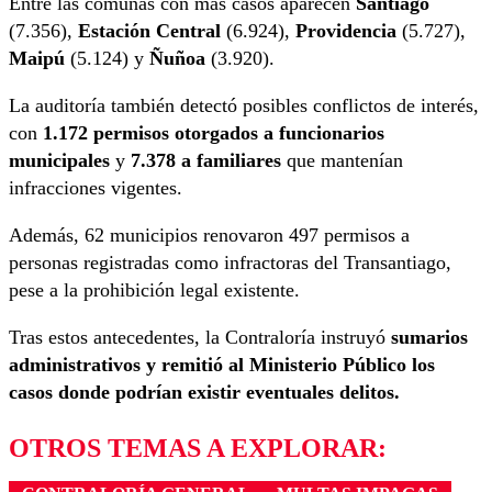
Entre las comunas con más casos aparecen
Santiago
(7.356),
Estación Central
(6.924),
Providencia
(5.727),
Maipú
(5.124) y
Ñuñoa
(3.920).
La auditoría también detectó posibles conflictos de interés,
con
1.172 permisos otorgados a funcionarios
municipales
y
7.378 a familiares
que mantenían
infracciones vigentes.
Además, 62 municipios renovaron 497 permisos a
personas registradas como infractoras del Transantiago,
pese a la prohibición legal existente.
Tras estos antecedentes, la Contraloría instruyó
sumarios
administrativos y remitió al Ministerio Público los
casos donde podrían existir eventuales delitos.
OTROS TEMAS A EXPLORAR: