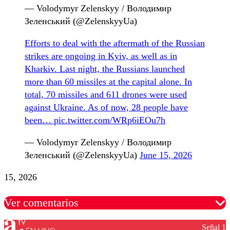
— Volodymyr Zelenskyy / Володимир
Зеленський (@ZelenskyyUa)
Efforts to deal with the aftermath of the Russian
strikes are ongoing in Kyiv, as well as in
Kharkiv. Last night, the Russians launched
more than 60 missiles at the capital alone. In
total, 70 missiles and 611 drones were used
against Ukraine. As of now, 28 people have
been…
pic.twitter.com/WRp6iEOu7h
— Volodymyr Zelenskyy / Володимир
Зеленський (@ZelenskyyUa)
June 15, 2026
15, 2026
Ver comentarios
Señal 1