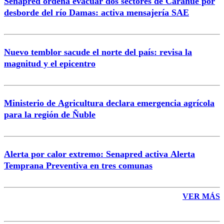
Senapred ordena evacuar dos sectores de Carahue por
Correo
desborde del río Damas: activa mensajería SAE
Nuevo temblor sacude el norte del país: revisa la
magnitud y el epicentro
Enviar comentario
Ministerio de Agricultura declara emergencia agrícola
para la región de Ñuble
Alerta por calor extremo: Senapred activa Alerta
Temprana Preventiva en tres comunas
VER MÁS