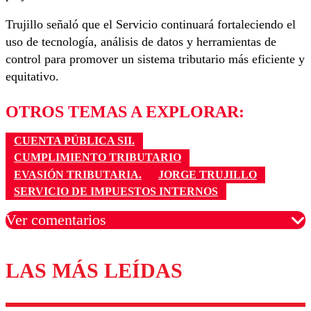
Trujillo señaló que el Servicio continuará fortaleciendo el
uso de tecnología, análisis de datos y herramientas de
control para promover un sistema tributario más eficiente y
equitativo.
OTROS TEMAS A EXPLORAR:
CUENTA PÚBLICA SII.
CUMPLIMIENTO TRIBUTARIO
EVASIÓN TRIBUTARIA.
JORGE TRUJILLO
SERVICIO DE IMPUESTOS INTERNOS
Ver comentarios
LAS MÁS LEÍDAS
Los comentarios son moderados para garantizar un
diálogo respetuoso.
Nombre