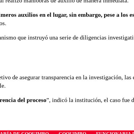
ial realizó maniobras de auxilio de manera inmediata.
meros auxilios en el lugar, sin embargo, pese a los e
os.
anismo que instruyó una serie de diligencias investigat
ivo de asegurar transparencia en la investigación, las 
le
.
rencia del proceso
”, indicó la institución, el caso fue 
ARÍA DE COQUIMBO
COQUIMBO
FUNCIONARIA 