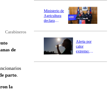
magnitud y el
epicentro
Ministerio de
Agricultura
declara
emergencia
agrícola para
Carabineros
la región de
Ñuble
Alerta por
nto
calor
anas de
extremo:
Senapred
activa Alerta
Temprana
uncionarios
Preventiva en
de parto
.
tres comunas
aron la