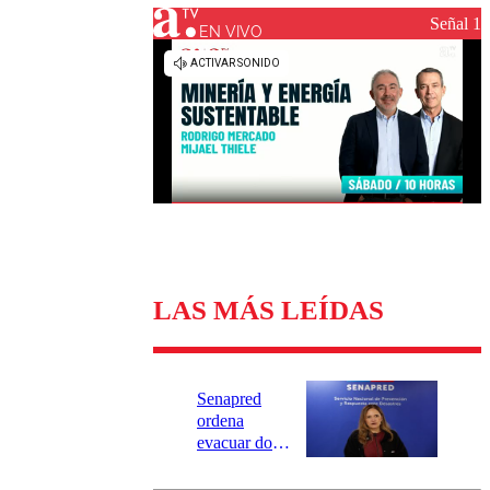
Universidad Católica
Política
Señal 1
Universidad de Chile
Sustentabilidad
EN VIVO
LAS MÁS LEÍDAS
Senapred
ordena
evacuar dos
sectores de
Carahue por