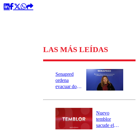
LAS MÁS LEÍDAS
Senapred
ordena
evacuar dos
sectores de
Carahue por
desborde del
río Damas:
Nuevo
activa
temblor
mensajería
sacude el
SAE
norte del país:
revisa la