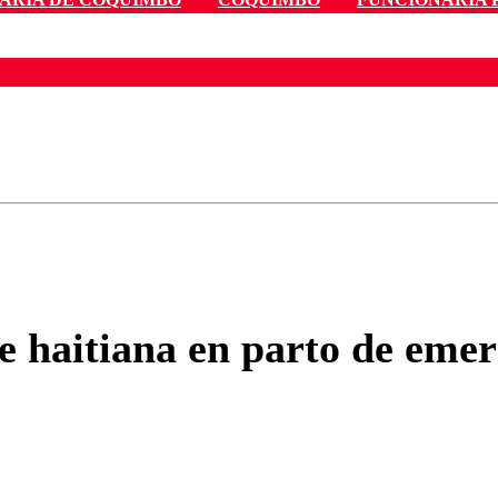
ados para garantizar un diálogo respetuoso.
Correo
Enviar c
 haitiana en parto de emerg