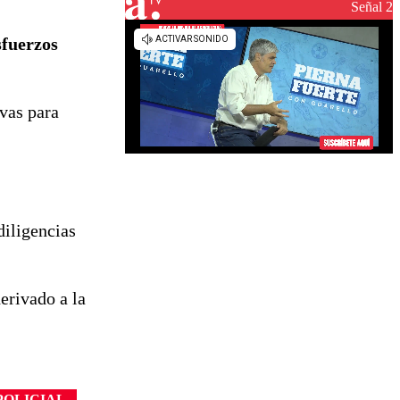
Señal 2
sfuerzos
ivas para
diligencias
derivado a la
POLICIAL