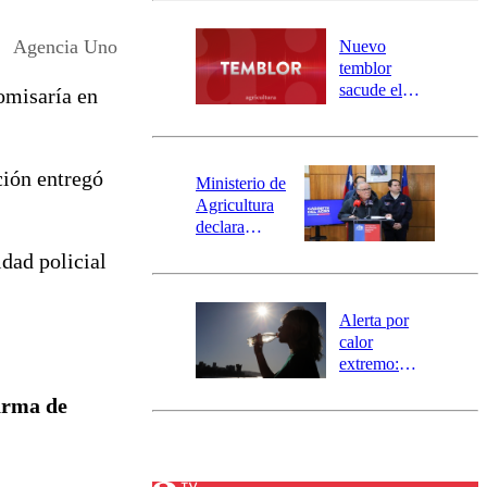
desborde del
río Damas:
Agencia Uno
Nuevo
activa
temblor
mensajería
sacude el
comisaría en
SAE
norte del país:
revisa la
magnitud y el
ción entregó
epicentro
Ministerio de
Agricultura
declara
emergencia
idad policial
agrícola para
la región de
Ñuble
Alerta por
calor
extremo:
Senapred
 arma de
activa Alerta
Temprana
Preventiva en
tres comunas