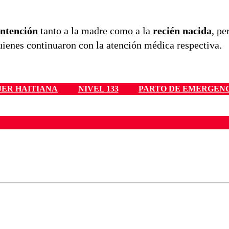
ontención
tanto a la madre como a la
recién nacida
, p
uienes continuaron con la atención médica respectiva.
ER HAITIANA
NIVEL 133
PARTO DE EMERGEN
ados para garantizar un diálogo respetuoso.
Correo