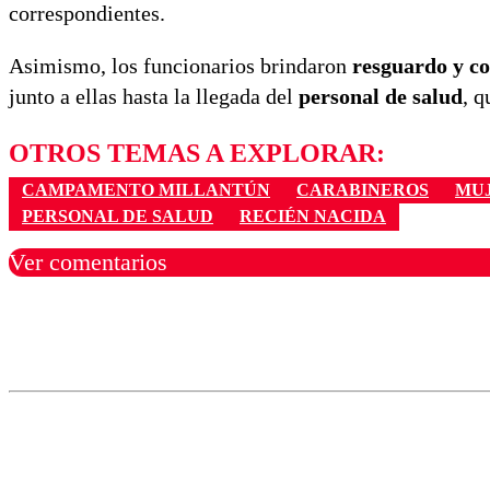
correspondientes.
Asimismo, los funcionarios brindaron
resguardo y c
junto a ellas hasta la llegada del
personal de salud
, q
OTROS TEMAS A EXPLORAR:
CAMPAMENTO MILLANTÚN
CARABINEROS
MUJ
PERSONAL DE SALUD
RECIÉN NACIDA
Ver comentarios
Los comentarios son moder
Nombre