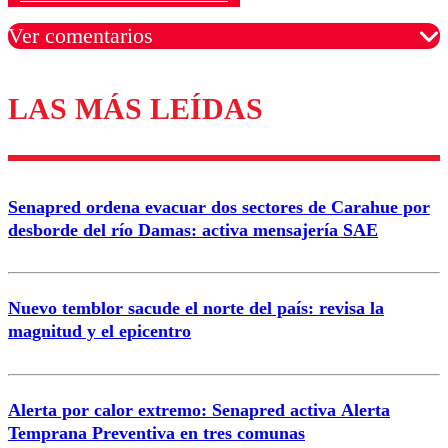
Ver comentarios
LAS MÁS LEÍDAS
Los comentarios son moderados para garantizar un
diálogo respetuoso.
Nombre
Senapred ordena evacuar dos sectores de Carahue por
Correo
desborde del río Damas: activa mensajería SAE
Nuevo temblor sacude el norte del país: revisa la
magnitud y el epicentro
Enviar comentario
Alerta por calor extremo: Senapred activa Alerta
Temprana Preventiva en tres comunas