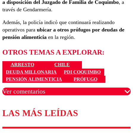
a disposición del Juzgado de Familia de Coquimbo
, a
través de Gendarmería.
Además, la policía indicó que continuará realizando
operativos para
ubicar a otros prófugos por deudas de
pensión alimenticia
en la región.
OTROS TEMAS A EXPLORAR:
ARRESTO
CHILE
DEUDA MILLONARIA
PDI COQUIMBO
PENSIÓN ALIMENTICIA
PRÓFUGO
Ver comentarios
LAS MÁS LEÍDAS
Los comentarios son moderados para garantizar un
diálogo respetuoso.
Nombre