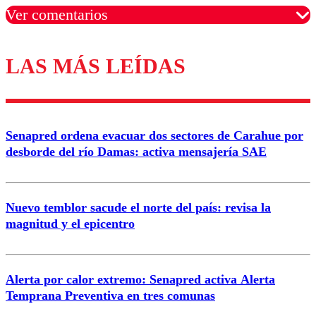
Ver comentarios
LAS MÁS LEÍDAS
Los comentarios son moderados para garantizar un
diálogo respetuoso.
Nombre
Senapred ordena evacuar dos sectores de Carahue por
Correo
desborde del río Damas: activa mensajería SAE
Nuevo temblor sacude el norte del país: revisa la
magnitud y el epicentro
Enviar comentario
Alerta por calor extremo: Senapred activa Alerta
Temprana Preventiva en tres comunas