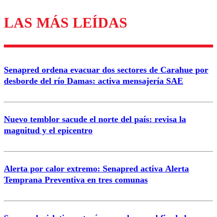
LAS MÁS LEÍDAS
Los comentarios son moderados para garantizar un
diálogo respetuoso.
Nombre
Senapred ordena evacuar dos sectores de Carahue por
Correo
desborde del río Damas: activa mensajería SAE
Nuevo temblor sacude el norte del país: revisa la
magnitud y el epicentro
Enviar comentario
Alerta por calor extremo: Senapred activa Alerta
Temprana Preventiva en tres comunas