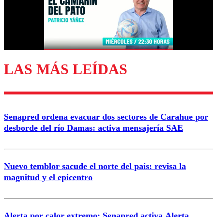
Nombre
Correo
LAS MÁS LEÍDAS
Enviar comentario
Senapred ordena evacuar dos sectores de Carahue por
desborde del río Damas: activa mensajería SAE
Nuevo temblor sacude el norte del país: revisa la
magnitud y el epicentro
Alerta por calor extremo: Senapred activa Alerta