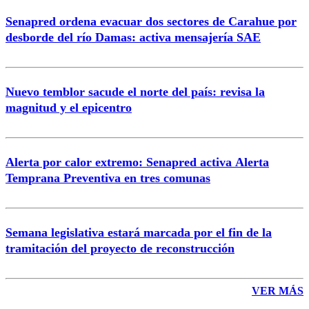
Senapred ordena evacuar dos sectores de Carahue por
Correo
desborde del río Damas: activa mensajería SAE
Nuevo temblor sacude el norte del país: revisa la
magnitud y el epicentro
Enviar comentario
Alerta por calor extremo: Senapred activa Alerta
Temprana Preventiva en tres comunas
Semana legislativa estará marcada por el fin de la
tramitación del proyecto de reconstrucción
VER MÁS