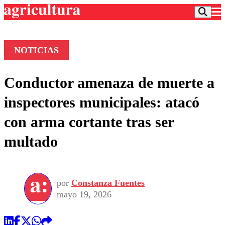
NOTICIAS
Podcast
Conductor amenaza de muerte a
Frecuencias
Agricultura TV
inspectores municipales: atacó
Deportes
con arma cortante tras ser
Entretención
Colo Colo
Noticias
multado
Motor
Vida Social
Otros Deportes
Dato Practico
Publicaciones en medios
Seleccion Chilena
Economía
Opinión
Torneo Internacional
Internacional
por
Constanza Fuentes
Programas
Torneo Nacional
Nacional
mayo 19, 2026
Comercial
Universidad Católica
Política
Universidad de Chile
Sustentabilidad