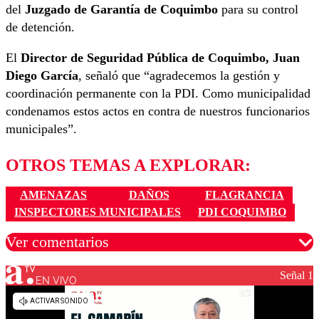
del
Juzgado de Garantía de Coquimbo
para su control
de detención.
El
Director de Seguridad Pública de Coquimbo, Juan
Diego García
, señaló que “agradecemos la gestión y
coordinación permanente con la PDI. Como municipalidad
condenamos estos actos en contra de nuestros funcionarios
municipales”.
OTROS TEMAS A EXPLORAR:
AMENAZAS
DAÑOS
FLAGRANCIA
INSPECTORES MUNICIPALES
PDI COQUIMBO
Ver comentarios
Señal 1
EN VIVO
Los comentarios son moderados para garantizar un
diálogo respetuoso.