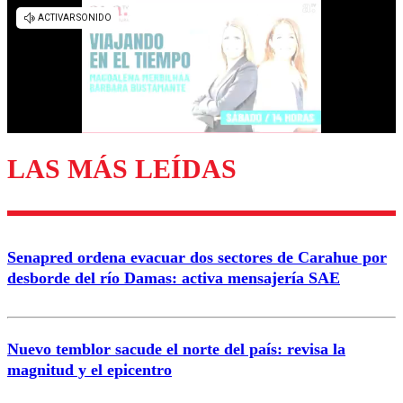
Los comentarios son moderados para garantizar un
diálogo respetuoso.
Nombre
Correo
LAS MÁS LEÍDAS
Enviar comentario
Senapred ordena evacuar dos sectores de Carahue por
desborde del río Damas: activa mensajería SAE
Nuevo temblor sacude el norte del país: revisa la
magnitud y el epicentro