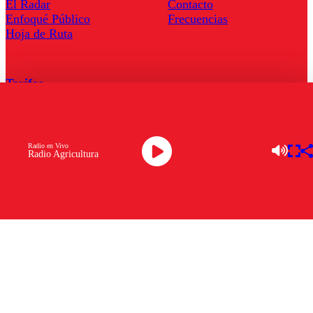
El Radar
Contacto
Enfoqué Público
Frecuencias
Hoja de Ruta
Tarifas
Comercial
Tarifas Servel Radio
Radio en Vivo
Radio Agricultura
Radio en Vivo
TV en Vivo
Descarga la APP