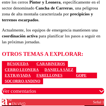
entre los cerros
Pintor y Leonera
, específicamente en el
sector denominado
Cancha de Carreras
, una peligrosa
zona de alta montaña caracterizada por
precipicios y
terrenos escarpados
.
Actualmente, los equipos de emergencia mantienen una
coordinación activa
para planificar los pasos a seguir en
las próximas jornadas.
OTROS TEMAS A EXPLORAR:
BÚSQUEDA
CARABINEROS
CERRO LEONERA
DANIELA SÁEZ
EXTRAVIADA
FARELLONES
GOPE
SOCORRO ANDINO
Ver comentarios
Señal 1
EN VIVO