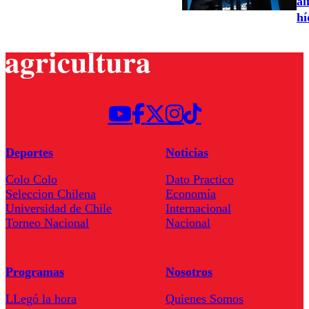
al
hí
Deportes
Noticias
Colo Colo
Dato Practico
Seleccion Chilena
Economía
Universidad de Chile
Internacional
Torneo Nacional
Nacional
Programas
Nosotros
LLegó la hora
Quienes Somos