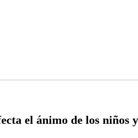
ados para garantizar un diálogo respetuoso.
Correo
Enviar c
cta el ánimo de los niños 