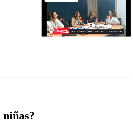
omentario
y niñas?