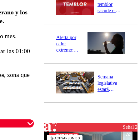
activa
temblor
mensajería
sacude el
erano y los
SAE
norte del país:
e.
revisa la
magnitud y el
mo mes.
epicentro
Alerta por
calor
extremo:
ar las 01:00
Senapred
activa Alerta
Temprana
es
, zona que
Preventiva en
Semana
tres comunas
legislativa
estará
marcada por
el fin de la
tramitación
del proyecto
de
reconstrucción
Señal 2