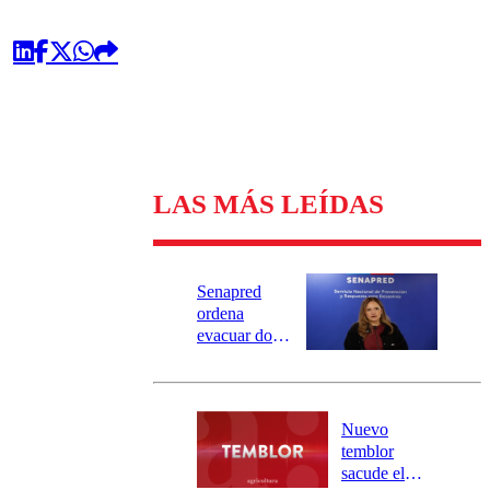
LAS MÁS LEÍDAS
Senapred
ordena
evacuar dos
sectores de
Carahue por
desborde del
río Damas:
Nuevo
activa
temblor
mensajería
sacude el
SAE