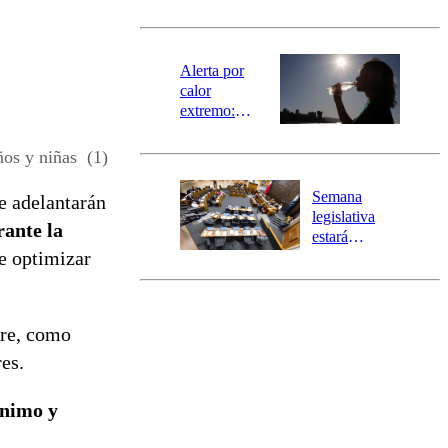
norte del país:
revisa la
magnitud y el
epicentro
Alerta por
calor
extremo:
Senapred
activa Alerta
os y niñas (1)
Temprana
Preventiva en
Semana
se adelantarán
tres comunas
legislativa
rante la
estará
de optimizar
marcada por
el fin de la
tramitación
del proyecto
bre, como
de
reconstrucción
es.
ánimo y