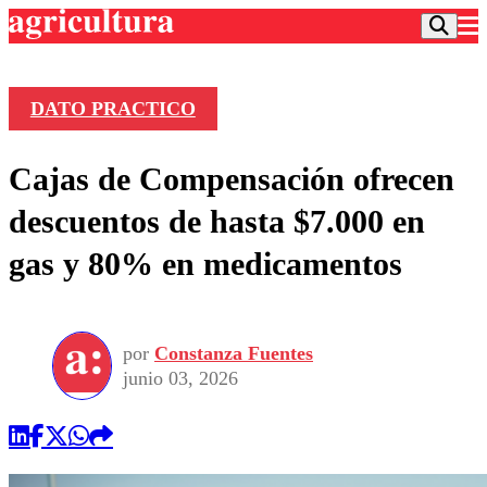
DATO PRACTICO
Podcast
Cajas de Compensación ofrecen
Frecuencias
Agricultura TV
descuentos de hasta $7.000 en
Deportes
gas y 80% en medicamentos
Entretención
Colo Colo
Noticias
Motor
Vida Social
Otros Deportes
Dato Practico
Publicaciones en medios
por
Constanza Fuentes
Seleccion Chilena
Economía
Opinión
junio 03, 2026
Torneo Internacional
Internacional
Programas
Torneo Nacional
Nacional
Comercial
Universidad Católica
Política
Universidad de Chile
Sustentabilidad