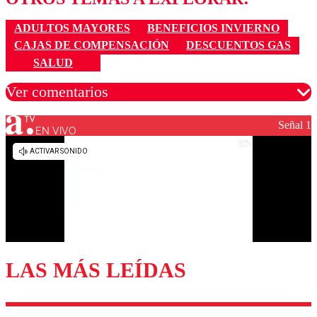
ADULTOS MAYORES
BENEFICIOS INVIERNO
CAJAS DE COMPENSACIÓN
DESCUENTOS GAS
SALUD
Ver comentarios
Señal 1
EN VIVO
Los comentarios son moderados para garantizar un
diálogo respetuoso.
Nombre
Correo
LAS MÁS LEÍDAS
Enviar comentario