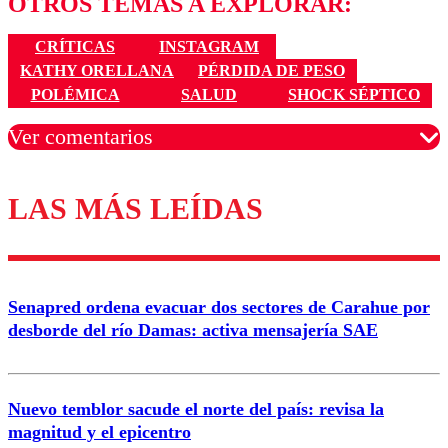
OTROS TEMAS A EXPLORAR:
CRÍTICAS
INSTAGRAM
KATHY ORELLANA
PÉRDIDA DE PESO
POLÉMICA
SALUD
SHOCK SÉPTICO
Ver comentarios
LAS MÁS LEÍDAS
Los comentarios son moderados para garantizar un
diálogo respetuoso.
Nombre
Senapred ordena evacuar dos sectores de Carahue por
Correo
desborde del río Damas: activa mensajería SAE
Nuevo temblor sacude el norte del país: revisa la
magnitud y el epicentro
Enviar comentario