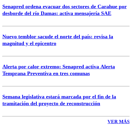
Senapred ordena evacuar dos sectores de Carahue por
Correo
desborde del río Damas: activa mensajería SAE
Nuevo temblor sacude el norte del país: revisa la
magnitud y el epicentro
Enviar comentario
Alerta por calor extremo: Senapred activa Alerta
Temprana Preventiva en tres comunas
Semana legislativa estará marcada por el fin de la
tramitación del proyecto de reconstrucción
VER MÁS