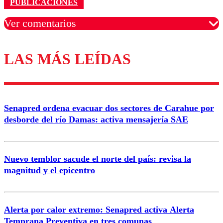
PUBLICACIONES
Ver comentarios
LAS MÁS LEÍDAS
Los comentarios son moderados para garantizar un
diálogo respetuoso.
Nombre
Senapred ordena evacuar dos sectores de Carahue por
Correo
desborde del río Damas: activa mensajería SAE
Nuevo temblor sacude el norte del país: revisa la
magnitud y el epicentro
Enviar comentario
Alerta por calor extremo: Senapred activa Alerta
Temprana Preventiva en tres comunas