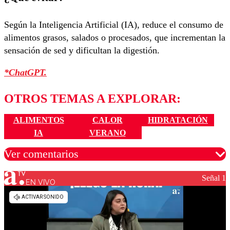
Según la Inteligencia Artificial (IA), reduce el consumo de
alimentos grasos, salados o procesados, que incrementan la
sensación de sed y dificultan la digestión.
*ChatGPT.
OTROS TEMAS A EXPLORAR:
ALIMENTOS
CALOR
HIDRATACIÓN
IA
VERANO
Ver comentarios
Señal 1
EN VIVO
Los comentarios son moderados para garantizar un
diálogo respetuoso.
Nombre