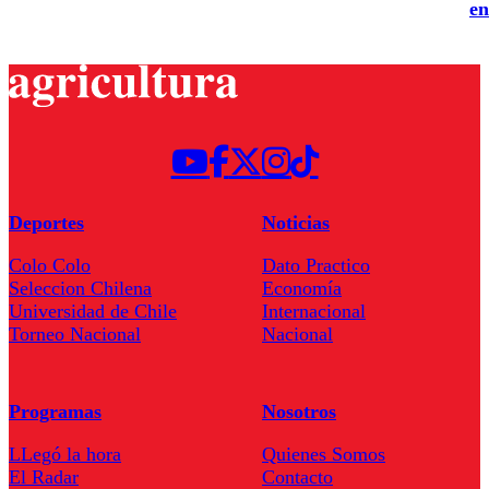
en
Deportes
Noticias
Colo Colo
Dato Practico
Seleccion Chilena
Economía
Universidad de Chile
Internacional
Torneo Nacional
Nacional
Programas
Nosotros
LLegó la hora
Quienes Somos
El Radar
Contacto