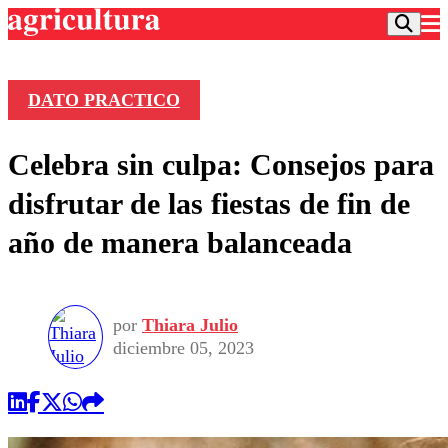
DATO PRACTICO
Podcast
Celebra sin culpa: Consejos para
Frecuencias
Agricultura TV
disfrutar de las fiestas de fin de
Deportes
año de manera balanceada
Entretención
Colo Colo
Noticias
Motor
Vida Social
Otros Deportes
Dato Practico
Publicaciones en medios
por
Thiara Julio
Seleccion Chilena
Economía
Opinión
diciembre 05, 2023
Torneo Internacional
Internacional
Programas
Torneo Nacional
Nacional
Comercial
Universidad Católica
Política
Universidad de Chile
Sustentabilidad