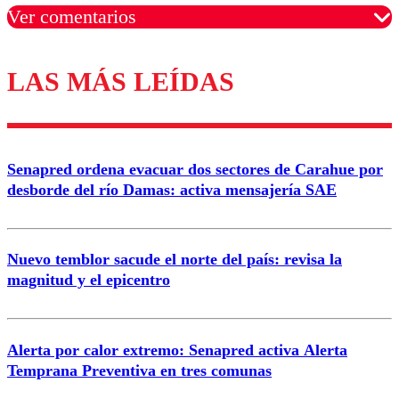
Ver comentarios
LAS MÁS LEÍDAS
Los comentarios son moderados para garantizar un
diálogo respetuoso.
Nombre
Senapred ordena evacuar dos sectores de Carahue por
Correo
desborde del río Damas: activa mensajería SAE
Nuevo temblor sacude el norte del país: revisa la
magnitud y el epicentro
Enviar comentario
Alerta por calor extremo: Senapred activa Alerta
Temprana Preventiva en tres comunas