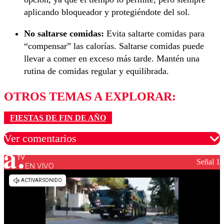
aplicando bloqueador y protegiéndote del sol.
No saltarse comidas:
Evita saltarte comidas para
“compensar” las calorías. Saltarse comidas puede
llevar a comer en exceso más tarde. Mantén una
rutina de comidas regular y equilibrada.
OTROS TEMAS A EXPLORAR:
FIESTAS DE FIN DE AÑO
Ver comentarios
Señal 1
EN VIVO
Los comentarios son moderados para garantizar un
diálogo respetuoso.
Nombre