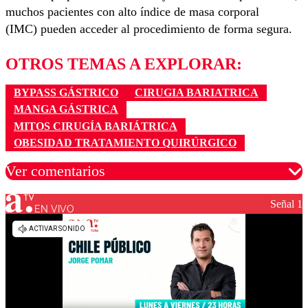
muchos pacientes con alto índice de masa corporal
(IMC) pueden acceder al procedimiento de forma segura.
OTROS TEMAS A EXPLORAR:
BYPASS GÁSTRICO
CIRUGIA BARIATRICA
MANGA GÁSTRICA
MITOS CIRUGÍA BARIÁTRICA
OBESIDAD TRATAMIENTO QUIRÚRGICO
Ver comentarios
Señal 1
EN VIVO
Los comentarios son moderados para garantizar un
diálogo respetuoso.
Nombre
Correo