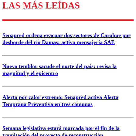
LAS MÁS LEÍDAS
Los comentarios son moderados para garantizar un
diálogo respetuoso.
Nombre
Senapred ordena evacuar dos sectores de Carahue por
Correo
desborde del río Damas: activa mensajería SAE
Nuevo temblor sacude el norte del país: revisa la
magnitud y el epicentro
Enviar comentario
Alerta por calor extremo: Senapred activa Alerta
Temprana Preventiva en tres comunas
Semana legislativa estará marcada por el fin de la
tramitación del proyecto de reconstrucción