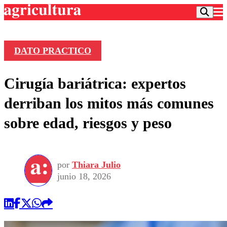
DATO PRACTICO
Podcast
Cirugía bariátrica: expertos
Frecuencias
Agricultura TV
derriban los mitos más comunes
Deportes
sobre edad, riesgos y peso
Entretención
Colo Colo
Noticias
Motor
Vida Social
Otros Deportes
Dato Practico
Publicaciones en medios
por
Thiara Julio
Seleccion Chilena
Economía
Opinión
junio 18, 2026
Torneo Internacional
Internacional
Programas
Torneo Nacional
Nacional
Comercial
Universidad Católica
Política
Universidad de Chile
Sustentabilidad