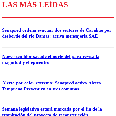
LAS MÁS LEÍDAS
Los comentarios son moderados para garantizar un
diálogo respetuoso.
Nombre
Senapred ordena evacuar dos sectores de Carahue por
Correo
desborde del río Damas: activa mensajería SAE
Nuevo temblor sacude el norte del país: revisa la
magnitud y el epicentro
Enviar comentario
Alerta por calor extremo: Senapred activa Alerta
Temprana Preventiva en tres comunas
Semana legislativa estará marcada por el fin de la
tramitación del proyecto de reconstrucción