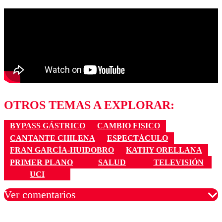
OTROS TEMAS A EXPLORAR:
BYPASS GÁSTRICO
CAMBIO FISICO
CANTANTE CHILENA
ESPECTÁCULO
FRAN GARCÍA-HUIDOBRO
KATHY ORELLANA
PRIMER PLANO
SALUD
TELEVISIÓN
UCI
Ver comentarios