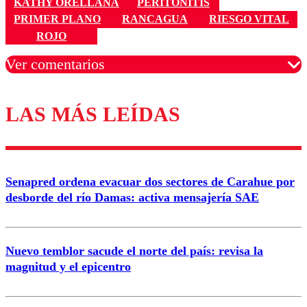
KATHY ORELLANA
PERITONITIS
PRIMER PLANO
RANCAGUA
RIESGO VITAL
ROJO
Ver comentarios
LAS MÁS LEÍDAS
Los comentarios son moderados para garantizar un
diálogo respetuoso.
Nombre
Senapred ordena evacuar dos sectores de Carahue por
Correo
desborde del río Damas: activa mensajería SAE
Nuevo temblor sacude el norte del país: revisa la
magnitud y el epicentro
Enviar comentario