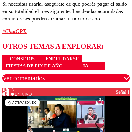
Si necesitas usarla, asegúrate de que podrás pagar el saldo
en su totalidad el mes siguiente. Las deudas acumuladas
con intereses pueden arruinar tu inicio de año.
*ChatGPT.
OTROS TEMAS A EXPLORAR:
CONSEJOS
ENDEUDARSE
FIESTAS DE FIN DE AÑO
IA
Ver comentarios
Señal 1
EN VIVO
Los comentarios son moderados para garantizar un
diálogo respetuoso.
Nombre
Correo