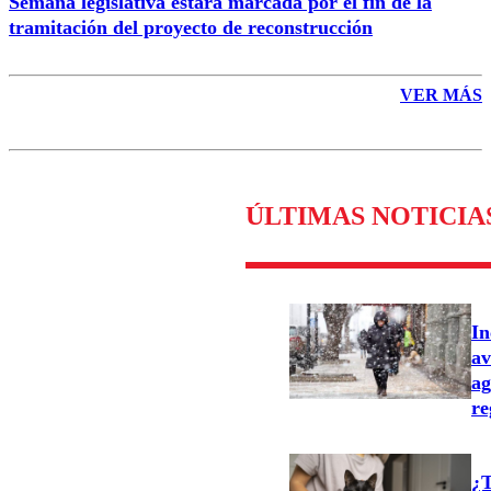
Semana legislativa estará marcada por el fin de la
tramitación del proyecto de reconstrucción
VER MÁS
ÚLTIMAS NOTICIA
In
av
ag
re
¿T