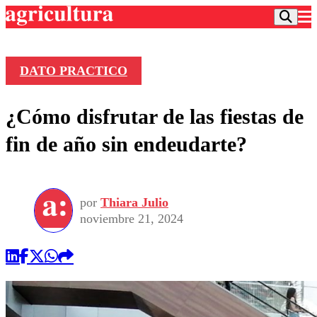
DATO PRACTICO
Podcast
¿Cómo disfrutar de las fiestas de
Frecuencias
Agricultura TV
fin de año sin endeudarte?
Deportes
Entretención
Colo Colo
Noticias
Motor
por
Thiara Julio
Vida Social
Otros Deportes
Dato Practico
noviembre 21, 2024
Publicaciones en medios
Seleccion Chilena
Economía
Opinión
Torneo Internacional
Internacional
Programas
Torneo Nacional
Nacional
Comercial
Universidad Católica
Política
Universidad de Chile
Sustentabilidad