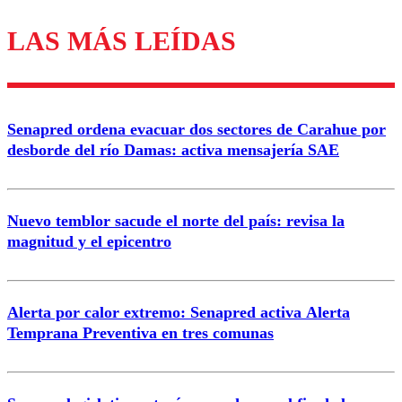
LAS MÁS LEÍDAS
Los comentarios son moderados para garantizar un
diálogo respetuoso.
Nombre
Senapred ordena evacuar dos sectores de Carahue por
Correo
desborde del río Damas: activa mensajería SAE
Nuevo temblor sacude el norte del país: revisa la
magnitud y el epicentro
Enviar comentario
Alerta por calor extremo: Senapred activa Alerta
Temprana Preventiva en tres comunas