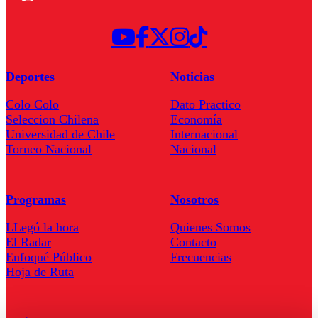
Deportes
Noticias
Colo Colo
Dato Practico
Seleccion Chilena
Economía
Universidad de Chile
Internacional
Torneo Nacional
Nacional
Programas
Nosotros
LLegó la hora
Quienes Somos
El Radar
Contacto
Enfoqué Público
Frecuencias
Hoja de Ruta