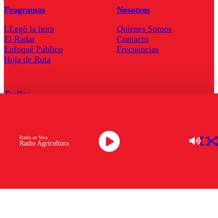
Programas
Nosotros
LLegó la hora
Quienes Somos
El Radar
Contacto
Enfoqué Público
Frecuencias
Hoja de Ruta
Tarifas
Comercial
Tarifas Servel Radio
Radio en Vivo
Radio Agricultura
Radio en Vivo
TV en Vivo
Descarga la APP