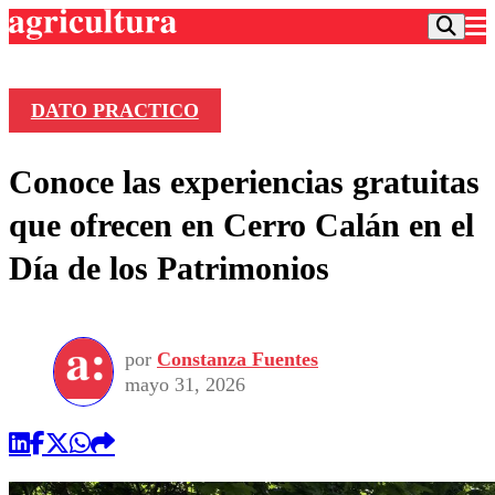
DATO PRACTICO
Podcast
Conoce las experiencias gratuitas
Frecuencias
Agricultura TV
que ofrecen en Cerro Calán en el
Deportes
Día de los Patrimonios
Entretención
Colo Colo
Noticias
Motor
Vida Social
Otros Deportes
Dato Practico
Publicaciones en medios
por
Constanza Fuentes
Seleccion Chilena
Economía
Opinión
mayo 31, 2026
Torneo Internacional
Internacional
Programas
Torneo Nacional
Nacional
Comercial
Universidad Católica
Política
Universidad de Chile
Sustentabilidad