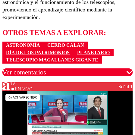
astronómica y el funcionamiento de los telescopios,
promoviendo el aprendizaje científico mediante la
experimentación.
OTROS TEMAS A EXPLORAR:
ASTRONOMÍA
CERRO CALAN
DÍA DE LOS PATRIMONIOS
PLANETARIO
TELESCOPIO MAGALLANES GIGANTE
Ver comentarios
Señal 1
EN VIVO
Los comentarios son moderados para garantizar un
diálogo respetuoso.
Nombre
Correo