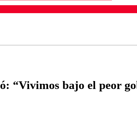
ados para garantizar un diálogo respetuoso.
Correo
Enviar c
ó: “Vivimos bajo el peor gob