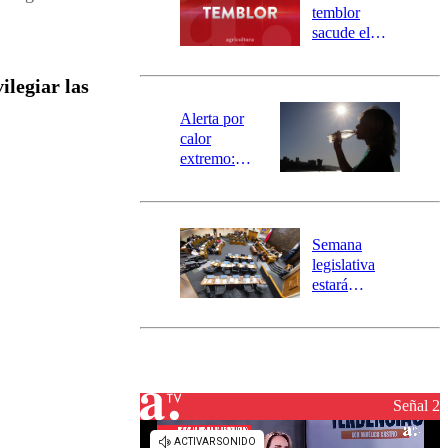
activa
temblor
mensajería
sacude el
SAE
norte del país:
revisa la
vilegiar las
magnitud y el
epicentro
Alerta por
calor
extremo:
Senapred
activa Alerta
Temprana
Preventiva en
Semana
tres comunas
legislativa
estará
marcada por
el fin de la
tramitación
del proyecto
de
reconstrucción
Señal 2