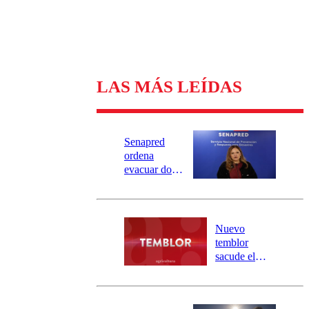
LAS MÁS LEÍDAS
Senapred
ordena
evacuar dos
sectores de
Carahue por
desborde del
río Damas:
Nuevo
activa
temblor
mensajería
sacude el
SAE
norte del país:
revisa la
magnitud y el