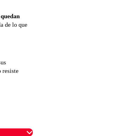
e quedan
a de lo que
sus
 resiste