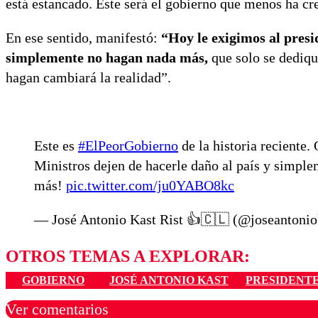
está estancado.
Este será el gobierno que menos ha cr
En ese sentido, manifestó:
“Hoy le exigimos al presi
simplemente no hagan nada más,
que solo se dediqu
hagan cambiará la realidad”.
Este es
#ElPeorGobierno
de la historia reciente.
Ministros dejen de hacerle daño al país y simple
más!
pic.twitter.com/ju0YABO8kc
— José Antonio Kast Rist 👍🇨🇱 (@joseantonio
OTROS TEMAS A EXPLORAR:
GOBIERNO
JOSÉ ANTONIO KAST
PRESIDENTE
Ver comentarios