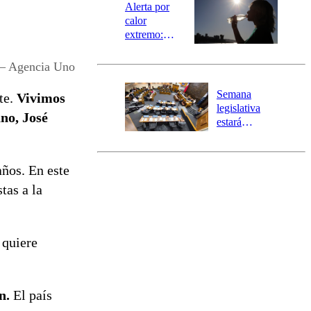
epicentro
Alerta por
calor
extremo:
Senapred
activa Alerta
 – Agencia Uno
Temprana
Preventiva en
Semana
te.
Vivimos
tres comunas
legislativa
ano, José
estará
marcada por
el fin de la
tramitación
años.
En este
del proyecto
tas a la
de
reconstrucción
 quiere
n.
El país