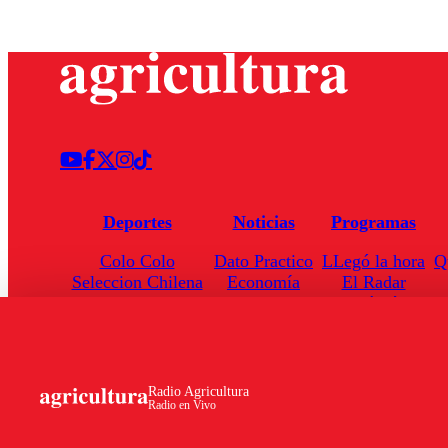
Deportes
Noticias
Programas
Colo Colo
Dato Practico
LLegó la hora
Q
Seleccion Chilena
Economía
El Radar
Universidad de Chile
Internacional
Enfoqué Público
Torneo Nacional
Nacional
Hoja de Ruta
Radio Agricultura
Radio en Vivo