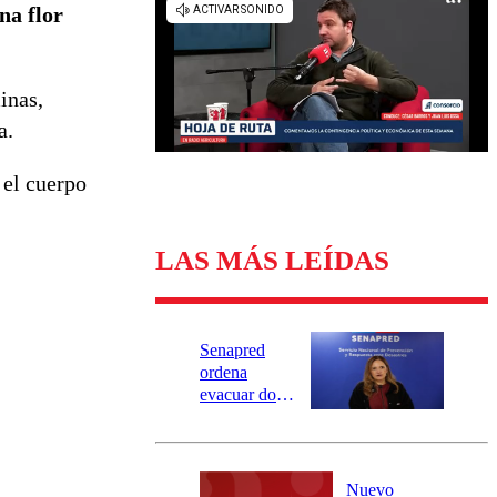
Universidad Católica
Política
na flor
Universidad de Chile
Sustentabilidad
inas,
a.
 el cuerpo
LAS MÁS LEÍDAS
Senapred
ordena
evacuar dos
sectores de
Carahue por
desborde del
río Damas:
Nuevo