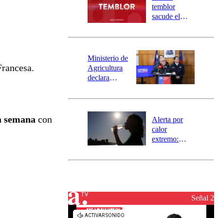
activa
temblor
mensajería
sacude el
SAE
norte del país:
revisa la
magnitud y el
epicentro
Ministerio de
Francesa.
Agricultura
declara
emergencia
agrícola para
la región de
Ñuble
a semana
con
Alerta por
calor
extremo:
Senapred
activa Alerta
Temprana
Preventiva en
tres comunas
Señal 2