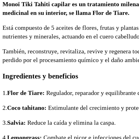
Monoï Tiki Tahiti capilar es un tratamiento milenari
medicinal en su interior, se llama Flor de Tiare.
Está compuesto de 5 aceites de flores, frutas y planta
nutrientes y minerales, actuando en el cuero cabellud
También, reconstruye, revitaliza, revive y regenera tod
perdido por el procesamiento químico y el daño ambie
Ingredientes y beneficios
1.
Flor de Tiare:
Regulador, reparador y equilibrante 
2.
Coco tahitano:
Estimulante del crecimiento y prote
3.
Salvia:
Reduce la caída y elimina la caspa.
4.
Lemongrass:
Combate el picor e infecciones del cu