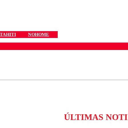
 TAHITI
NOHOME
ados para garantizar un diálogo respetuoso.
Correo
Enviar c
ÚLTIMAS NOTI