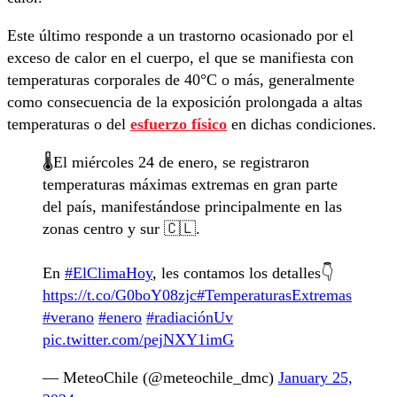
Este último responde a un trastorno ocasionado por el
exceso de calor en el cuerpo, el que se manifiesta con
temperaturas corporales de 40°C o más, generalmente
como consecuencia de la exposición prolongada a altas
temperaturas o del
esfuerzo físico
en dichas condiciones.
🌡️El miércoles 24 de enero, se registraron
temperaturas máximas extremas en gran parte
del país, manifestándose principalmente en las
zonas centro y sur 🇨🇱.
En
#ElClimaHoy
, les contamos los detalles👇
https://t.co/G0boY08zjc
#TemperaturasExtremas
#verano
#enero
#radiaciónUv
pic.twitter.com/pejNXY1imG
— MeteoChile (@meteochile_dmc)
January 25,