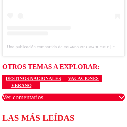
Una publicación compartida de ʀᴏʟᴀɴᴅᴏ ᴠɪᴅᴀᴜʀᴀ ✸ ᴄʜɪʟᴇ | ᴘᴜᴄᴏ́ɴ (@rolyspot_)
OTROS TEMAS A EXPLORAR:
DESTINOS NACIONALES
VACACIONES
VERANO
Ver comentarios
LAS MÁS LEÍDAS
Los comentarios son moderados para garantizar un
diálogo respetuoso.