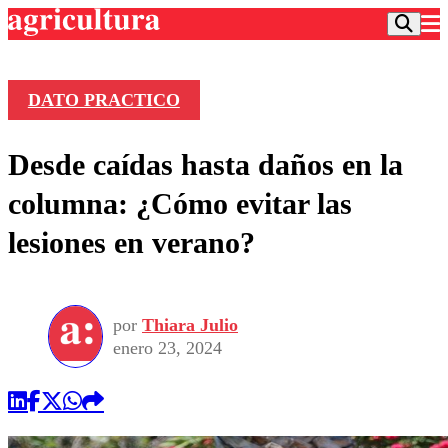
DATO PRACTICO
Podcast
Desde caídas hasta daños en la
Frecuencias
Agricultura TV
columna: ¿Cómo evitar las
Deportes
lesiones en verano?
Entretención
Colo Colo
Noticias
Motor
Vida Social
Otros Deportes
Dato Practico
Publicaciones en medios
por
Thiara Julio
Seleccion Chilena
Economía
Opinión
enero 23, 2024
Torneo Internacional
Internacional
Programas
Torneo Nacional
Nacional
Comercial
Universidad Católica
Política
Universidad de Chile
Sustentabilidad