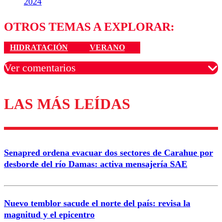
2024
OTROS TEMAS A EXPLORAR:
HIDRATACIÓN
VERANO
Ver comentarios
LAS MÁS LEÍDAS
Los comentarios son moderados para garantizar un
diálogo respetuoso.
Nombre
Senapred ordena evacuar dos sectores de Carahue por
Correo
desborde del río Damas: activa mensajería SAE
Nuevo temblor sacude el norte del país: revisa la
magnitud y el epicentro
Enviar comentario