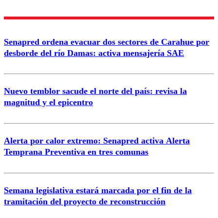
Nombre
Senapred ordena evacuar dos sectores de Carahue por
Correo
desborde del río Damas: activa mensajería SAE
Nuevo temblor sacude el norte del país: revisa la
magnitud y el epicentro
Enviar comentario
Alerta por calor extremo: Senapred activa Alerta
Temprana Preventiva en tres comunas
Semana legislativa estará marcada por el fin de la
tramitación del proyecto de reconstrucción