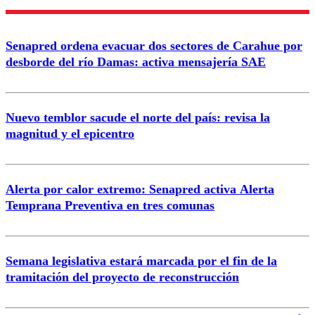
Nombre
Senapred ordena evacuar dos sectores de Carahue por
Correo
desborde del río Damas: activa mensajería SAE
Nuevo temblor sacude el norte del país: revisa la
magnitud y el epicentro
Enviar comentario
Alerta por calor extremo: Senapred activa Alerta
Temprana Preventiva en tres comunas
Semana legislativa estará marcada por el fin de la
tramitación del proyecto de reconstrucción