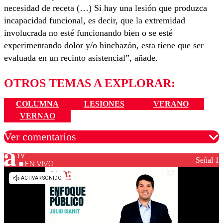
necesidad de receta (…) Si hay una lesión que produzca
incapacidad funcional, es decir, que la extremidad
involucrada no esté funcionando bien o se esté
experimentando dolor y/o hinchazón, esta tiene que ser
evaluada en un recinto asistencial”, añade.
OTROS TEMAS A EXPLORAR:
COLUMNA
LESIONES
VERANO
VERNAO
Ver comentarios
Señal 1
EN VIVO
Los comentarios son moderados para garantizar un
diálogo respetuoso.
Nombre