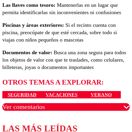
Las llaves como tesoro:
Mantenerlas en un lugar que
permita identificarlas sin inconvenientes ni confusiones
Piscinas y áreas exteriores:
Si el recinto cuenta con
piscina, preocúpate de que esté cercada, sobre todo si
viajas con niños pequeños o mascotas
Documentos de valor:
Busca una zona segura para todos
los objetos de valor con que te traslades, como celulares,
billeteras, joyas o documentos importantes
OTROS TEMAS A EXPLORAR:
SEGURIDAD
VACACIONES
VERANO
Ver comentarios
LAS MÁS LEÍDAS
Los comentarios son moderados para garantizar un
diálogo respetuoso.